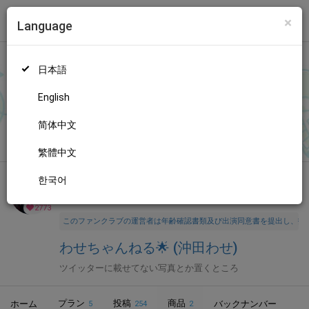
×
Language
トップ
Language
ログイン
Market
わせちゃんねる🌟 (沖田わせ)
日本語
ファンティアに登録して
沖田わせさん
を応援しよう！
現在
2773
人のファン
が応援しています。
沖田わせさんのファンクラブ「
沖
もっと見る
English
田わせ
」では、「
7月さよなら
」などの特別なコンテンツをお楽
しみいただけます。
简体中文
無料新規登録
繁體中文
한국어
全年齢向け
コスプレ
年齢確認書類・出演同意書類提出済
2773
このファンクラブの運営者は年齢確認書類及び出演同意書を提出し、投
わせちゃんねる🌟 (沖田わせ)
ツイッターに載せてない写真とか置くところ
プラン
投稿
商品
ホーム
バックナンバー
5
254
2