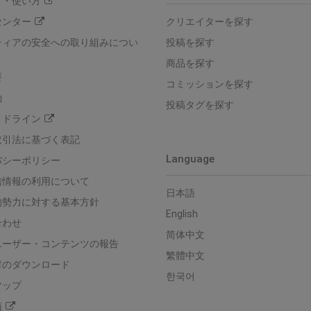
方・使い方
センター
クリエイターを探す
ティアの安全への取り組みについ
投稿を探す
商品を探す
要
コミッションを探す
約
投稿タグを探す
イドライン
取引法に基づく表記
Language
バシーポリシー
信情報の利用について
日本語
的勢力に対する基本方針
English
合わせ
简体中文
ユーザー・コンテンツの報告
繁體中文
材のダウンロード
한국어
マップ
箱