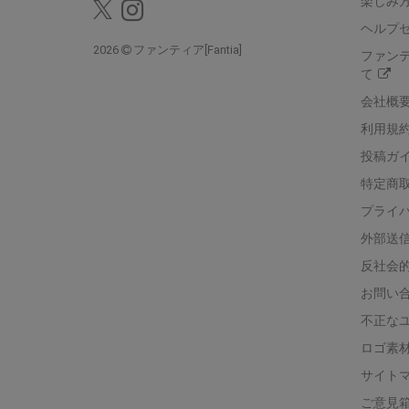
楽しみ
ヘルプ
2026
ファンティア[Fantia]
ファン
て
会社概
利用規
投稿ガ
特定商
プライ
外部送
反社会
お問い
不正な
ロゴ素
サイト
ご意見