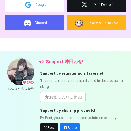
Google
X（Twitter）
Discord
Toranoana Online Shop
Support 沖田わせ!
Support by registering a favorite!
The number of favorites is reflected in the product ra
2780
nking.
わせちゃんねる🌟
お気に入りに追加
Support by sharing products!
By Post, you can earn support points once a day.
Post
Share