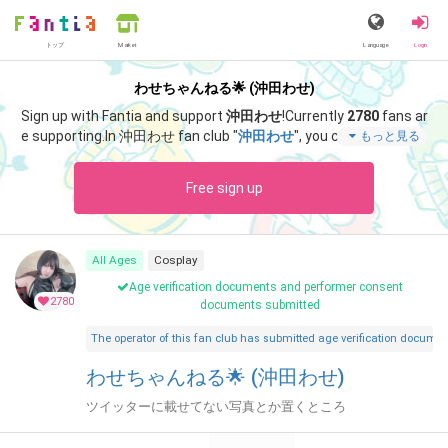
トップ
Language
Login
Market
わせちゃんねる🌟 (沖田わせ)
Sign up with Fantia and support
沖田わせ
!
Currently
2780
fans ar
e supporting.
In 沖田わせ fan club "
沖田わせ
", you can enjoy spec
もっと見る
ial content such as "
令和8年8月8日
".
Free sign up
All Ages
Cosplay
Age verification documents and performer consent
2780
documents submitted
The operator of this fan club has submitted age verification document
わせちゃんねる🌟 (沖田わせ)
ツイッターに載せてない写真とか置くところ