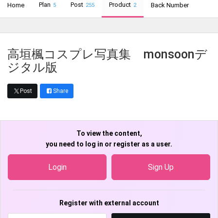
Plan
Post
Product
Home
Back Number
5
255
2
高垣楓コスプレ写真集 monsoonデ
ジタル版
Post
Share
To view the content,
you need to log in or register as a user.
Login
Sign Up
Register with external account