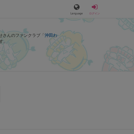
Language
ログイン
せさんのファンクラブ「
沖田わ
す。