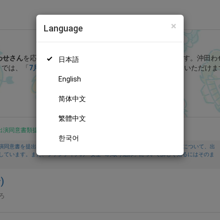
×
Language
わせちゃんねる🌟 (沖田わせ)
わせさん
を応援しよう！
現在
2773人のファン
が応援しています。
沖田わ
日本語
」では、「
7月さよなら
」などの特別なコンテンツをお楽しみいただけま
English
無料新規登録
简体中文
繁體中文
出演同意書類提出済
한국어
演同意書を提出し、投稿者及び出演者が18歳以上であること、撮影及び投稿について、出
しています。また、ファンティアの「安全への取り組み」について詳しく知るにはそのま
)
ろ