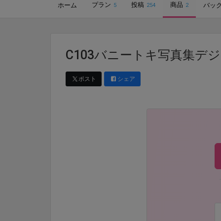
プラン
投稿
商品
ホーム
バッ
5
254
2
C103バニートキ写真集デ
ポスト
シェア