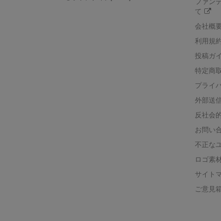
ファン
て
会社概
利用規
投稿ガ
特定商
プライ
外部送
反社会
お問い
不正な
ロゴ素
サイト
ご意見