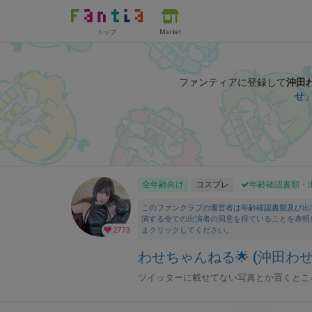
トップ
Market
ファンティアに登録して
沖田
せ
全年齢向け
コスプレ
年齢確認書類・
このファンクラブの運営者は年齢確認書類及び出
演する全ての出演者の同意を得ていることを表明
2773
まクリックしてください。
わせちゃんねる🌟 (沖田わせ
ツイッターに載せてない写真とか置くとこ