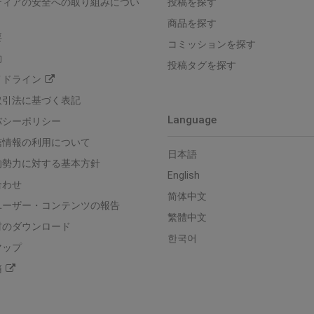
ティアの安全への取り組みについ
投稿を探す
商品を探す
要
コミッションを探す
約
投稿タグを探す
イドライン
取引法に基づく表記
Language
バシーポリシー
信情報の利用について
日本語
的勢力に対する基本方針
English
合わせ
简体中文
ユーザー・コンテンツの報告
繁體中文
材のダウンロード
한국어
マップ
箱