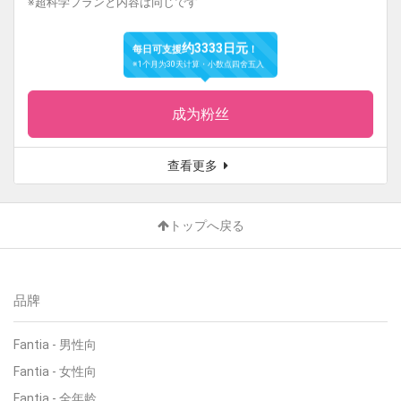
※超科学プランと内容は同じです
约3333日元
每日可支援
！
※1个月为30天计算・小数点四舍五入
成为粉丝
查看更多
トップへ戻る
品牌
Fantia
-
男性向
Fantia
-
女性向
Fantia
-
全年龄