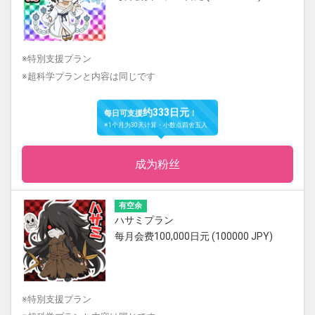
※特別支援プラン
※超科学プランと内容は同じです
约333日元
每日可支援
！
※1个月为30天计算・小数点四舍五入
成为粉丝
有空余
ハサミプラン
每月会费100,000日元 (100000 JPY)
※特別支援プラン