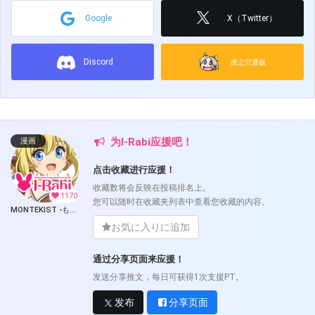
Google
X（Twitter）
Discord
虎之穴通贩
为I-Rabi应援吧！
漫画
点击收藏进行应援！
收藏数将会反映在投稿排名上。
1170
您可以随时在收藏夹列表中查看您收藏的内容。
MONTEKIST -もんてきすと- (I-Rabi)
お気に入りに追加
通过分享页面来应援！
发送分享推文，每日可获得1次支援PT。
发布
分享页面