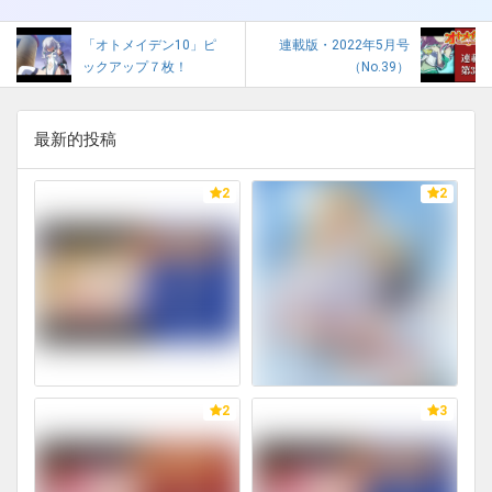
「オトメイデン10」ピ
連載版・2022年5月号
ックアップ７枚！
（No.39）
最新的投稿
2
2
2
3