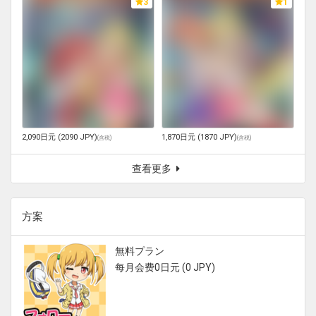
3
1
2,090日元 (2090 JPY)
1,870日元 (1870 JPY)
(
含税
)
(
含税
)
查看更多
方案
無料プラン
每月会费0日元 (0 JPY)