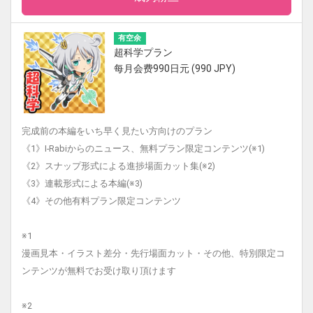
有空余
超科学プラン
每月会费990日元 (990 JPY)
完成前の本編をいち早く見たい方向けのプラン
《1》I-Rabiからのニュース、無料プラン限定コンテンツ(※1)
《2》スナップ形式による進捗場面カット集(※2)
《3》連載形式による本編(※3)
《4》その他有料プラン限定コンテンツ
※1
漫画見本・イラスト差分・先行場面カット・その他、特別限定コ
ンテンツが無料でお受け取り頂けます
※2