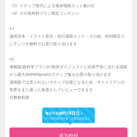
《2》スナップ形式による進捗場面カット集(※2)
《4》その他有料プラン限定コンテンツ
※1
漫画見本・イラスト差分・先行場面カット・その他、特別限定コ
ンテンツが無料でお受け取り頂けます
※2
連載版(超科学プラン)の前回ダイジェストと次回予告に当たる場面
から最大600*600pixelのスナップ集をお受け取り頂けます
漫画版では見られないスナップ仕様となるため、オトメイデンの
世界をまた違った角度からプレビューできます
月数枚程度
约18日元
每日可支援
！
※1个月为30天计算・小数点四舍五入
成为粉丝