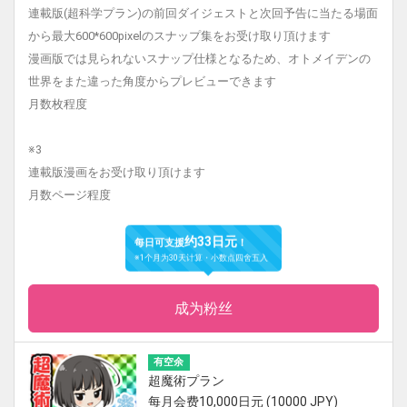
連載版(超科学プラン)の前回ダイジェストと次回予告に当たる場面
から最大600*600pixelのスナップ集をお受け取り頂けます
漫画版では見られないスナップ仕様となるため、オトメイデンの
世界をまた違った角度からプレビューできます
月数枚程度
※3
連載版漫画をお受け取り頂けます
月数ページ程度
约33日元
每日可支援
！
※1个月为30天计算・小数点四舍五入
成为粉丝
有空余
超魔術プラン
每月会费10,000日元 (10000 JPY)