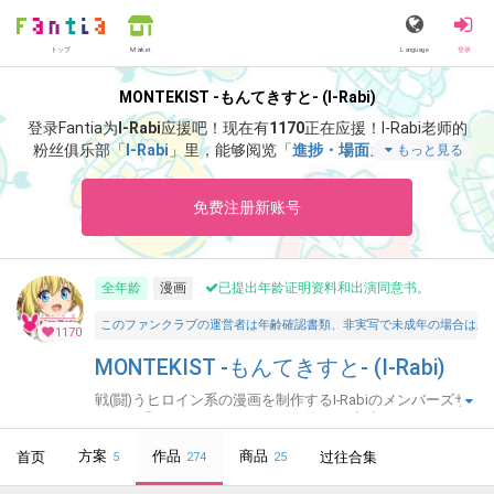
トップ
Language
登录
Market
MONTEKIST -もんてきすと- (I-Rabi)
登录Fantia为
I-Rabi
应援吧！
现在有
1170
正在应援！
I-Rabi老师的
粉丝俱乐部「
I-Rabi
」里，能够阅览「
進捗・場面カット VOL.9
もっと見る
0
」等特别内容。
免费注册新账号
全年龄
漫画
已提出年龄证明资料和出演同意书。
このファンクラブの運営者は年齢確認書類、非実写で未成年の場合は親
1170
MONTEKIST -もんてきすと- (I-Rabi)
戦(闘)うヒロイン系の漫画を制作するI-Rabiのメンバーズサ
イト。「オトメイデン」シリーズ毎月更新中☆
方案
作品
商品
首页
过往合集
5
274
25