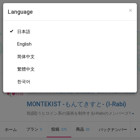
×
Language
トップ
Language
ログイン
Market
MONTEKIST -もんてきすと- (I-Rabi)
日本語
ファンティアに登録して
I-Rabiさん
を応援しよう！
現在
1170人の
ファン
が応援しています。
I-Rabiさんのファンクラブ「
I-Rabi
」
もっと見る
English
では、「
連載版･2026年8月号（No.90）
」などの特別なコンテン
ツをお楽しみいただけます。
简体中文
無料新規登録
繁體中文
한국어
全年齢向け
漫画
年齢確認書類・出演同意書類提出済
このファンクラブの運営者は年齢確認書類、非実写で未成年の場合は親
1170
MONTEKIST -もんてきすと- (I-Rabi)
戦(闘)うヒロイン系の漫画を制作するI-Rabiのメンバーズサ
イト。「オトメイデン」シリーズ毎月更新中☆
プラン
投稿
商品
ホーム
バックナンバー
5
275
25