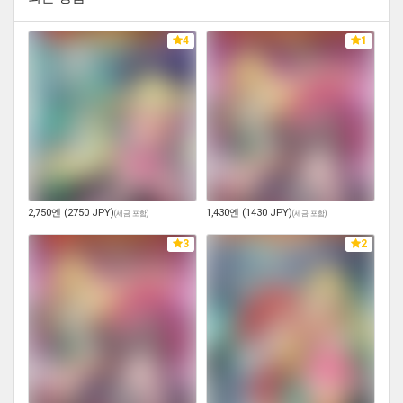
4
1
2,750엔 (2750 JPY)
1,430엔 (1430 JPY)
(
세금 포함
)
(
세금 포함
)
3
2