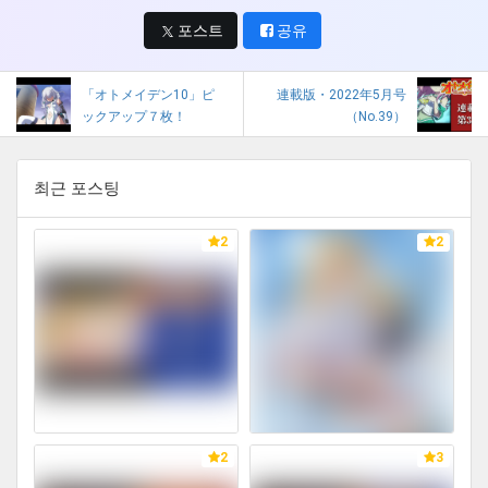
포스트
공유
「オトメイデン10」ピ
連載版・2022年5月号
ックアップ７枚！
（No.39）
최근 포스팅
2
2
2
3