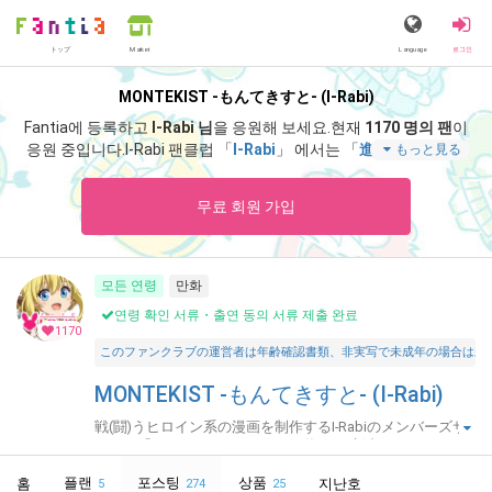
トップ
Language
로그인
Market
MONTEKIST -もんてきすと- (I-Rabi)
Fantia에 등록하고
I-Rabi 님
을 응원해 보세요.
현재
1170 명의 팬
이
응원 중입니다.
I-Rabi 팬클럽 「
I-Rabi
」 에서는 「
進捗・場面カッ
もっと見る
ト VOL.90
」 등 스페셜 콘텐츠를 즐기실 수 있습니다.
무료 회원 가입
모든 연령
만화
연령 확인 서류・출연 동의 서류 제출 완료
1170
このファンクラブの運営者は年齢確認書類、非実写で未成年の場合は親
MONTEKIST -もんてきすと- (I-Rabi)
戦(闘)うヒロイン系の漫画を制作するI-Rabiのメンバーズサ
イト。「オトメイデン」シリーズ毎月更新中☆
플랜
포스팅
상품
홈
지난호
5
274
25