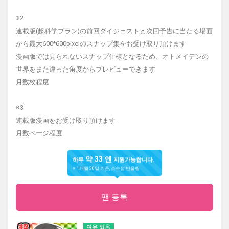
※2
連載版(超科学プラン)の前回ダイジェストと次回予告に当たる場面
から最大600*600pixelのスナップ集をお受け取り頂けます
漫画版では見られないスナップ仕様となるため、オトメイデンの
世界をまた違った角度からプレビューできます
月数枚程度
※3
連載版漫画をお受け取り頂けます
月数ページ程度
약 33 엔
하루
지원가능합니다.
※ 1개월 30일 기준, 소수점 반올림
팬 등록
여유 있음