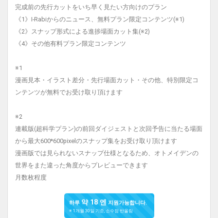
完成前の先行カットをいち早く見たい方向けのプラン
《1》I-Rabiからのニュース、無料プラン限定コンテンツ(※1)
《2》スナップ形式による進捗場面カット集(※2)
《4》その他有料プラン限定コンテンツ
※1
漫画見本・イラスト差分・先行場面カット・その他、特別限定コ
ンテンツが無料でお受け取り頂けます
※2
連載版(超科学プラン)の前回ダイジェストと次回予告に当たる場面
から最大600*600pixelのスナップ集をお受け取り頂けます
漫画版では見られないスナップ仕様となるため、オトメイデンの
世界をまた違った角度からプレビューできます
月数枚程度
약 18 엔
하루
지원가능합니다.
※ 1개월 30일 기준, 소수점 반올림