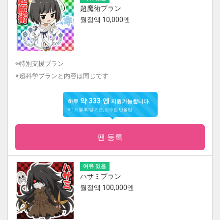
超魔術プラン
월정액 10,000엔
※特別支援プラン
※超科学プランと内容は同じです
약 333 엔
하루
지원가능합니다.
※ 1개월 30일 기준, 소수점 반올림
팬 등록
여유 있음
ハサミプラン
월정액 100,000엔