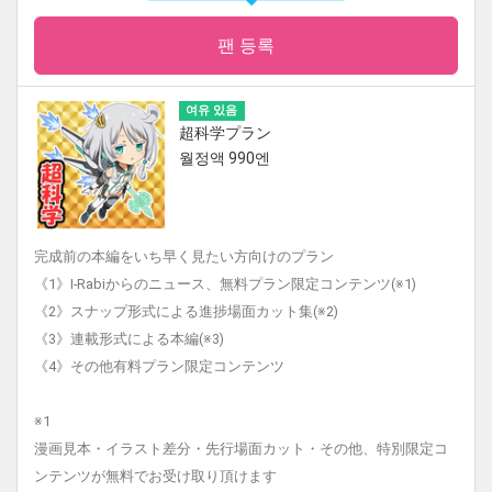
팬 등록
여유 있음
超科学プラン
월정액 990엔
完成前の本編をいち早く見たい方向けのプラン
《1》I-Rabiからのニュース、無料プラン限定コンテンツ(※1)
《2》スナップ形式による進捗場面カット集(※2)
《3》連載形式による本編(※3)
《4》その他有料プラン限定コンテンツ
※1
漫画見本・イラスト差分・先行場面カット・その他、特別限定コ
ンテンツが無料でお受け取り頂けます