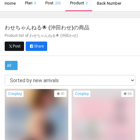
Plan
Post
Product
Home
Back Number
5
255
2
わせちゃんねる🌟 (沖田わせ)
の商品
Product list of わせちゃんねる🌟 (沖田わせ).
Post
Share
All
Cosplay
Cosplay
41
56