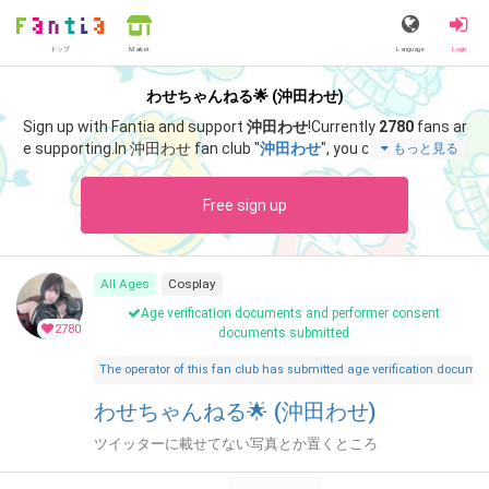
トップ
Language
Login
Market
わせちゃんねる🌟 (沖田わせ)
Sign up with Fantia and support
沖田わせ
!
Currently
2780
fans ar
e supporting.
In 沖田わせ fan club "
沖田わせ
", you can enjoy spec
もっと見る
ial content such as "
令和8年8月8日
".
Free sign up
All Ages
Cosplay
Age verification documents and performer consent
2780
documents submitted
The operator of this fan club has submitted age verification document
わせちゃんねる🌟 (沖田わせ)
ツイッターに載せてない写真とか置くところ