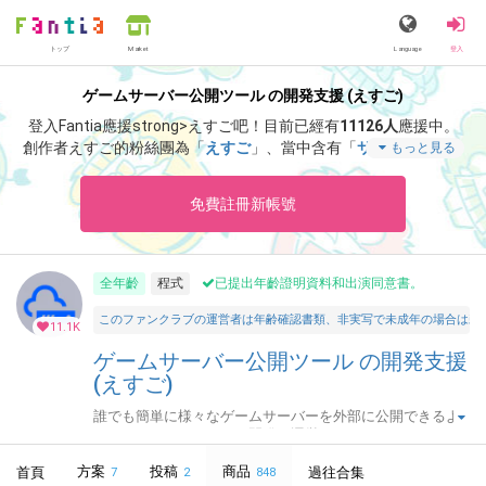
トップ
Language
登入
Market
ゲームサーバー公開ツール の開発支援 (えすご)
登入Fantia應援strong>えすご吧！
目前已經有
11126人
應援中。
創作者えすご的粉絲團為「
えすご
」、當中含有「
サポート感謝！
もっと見る
アドレス固定化「なし」・月額プランの招待キーです。
」等非常
獨特的內容滿足您的視覺感官享受。
免費註冊新帳號
全年齡
程式
已提出年齡證明資料和出演同意書。
このファンクラブの運営者は年齢確認書類、非実写で未成年の場合は親
11.1K
ゲームサーバー公開ツール の開発支援
(えすご)
誰でも簡単に様々なゲームサーバーを外部に公開できるよ
うにするためのツールを開発・運営しています。
方案
投稿
商品
首頁
過往合集
7
2
848