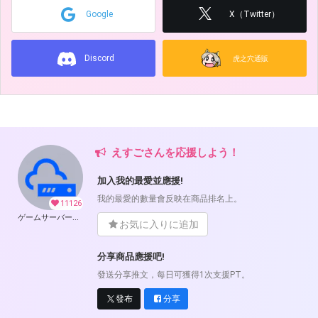
Google
X（Twitter）
Discord
虎之穴通販
えすごさんを応援しよう！
加入我的最愛並應援!
我的最愛的數量會反映在商品排名上。
11126
ゲームサーバー公開ツール の開発支援
お気に入りに追加
分享商品應援吧!
發送分享推文，每日可獲得1次支援PT。
發布
分享