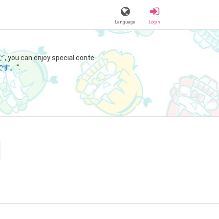
Language
Login
ご
", you can enjoy special conte
です。
".