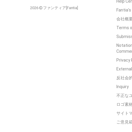
Help Ce
2026
ファンティア[Fantia]
Fantia'
会社概
Terms o
Submiss
Notation
Commerc
Privacy 
External
反社会
Inquiry
不正な
ロゴ素
サイト
ご意見