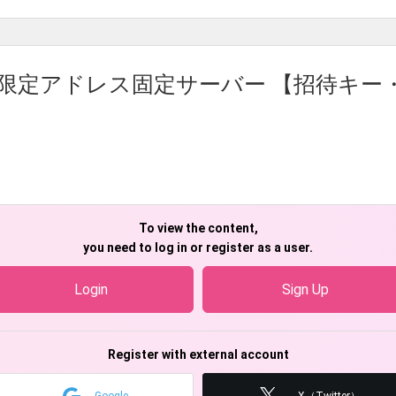
限定アドレス固定サーバー 【招待キー・2025/
To view the content,
you need to log in or register as a user.
Login
Sign Up
Register with external account