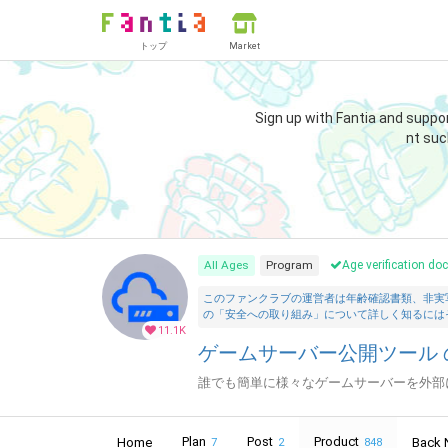
トップ
Market
Sign up with Fantia and suppo
nt suc
All Ages
Program
Age verification d
このファンクラブの運営者は年齢確認書類、非実
の「安全への取り組み」について詳しく知るには
11.1K
ゲームサーバー公開ツール の
誰でも簡単に様々なゲームサーバーを外部
Plan
Post
Product
Home
Back 
7
2
848