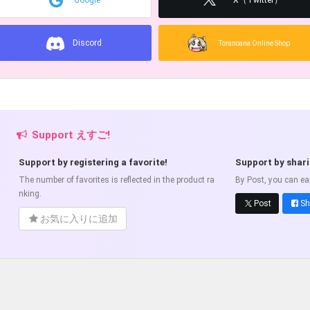
Google
X（Twitter）
Discord
Toranoana Online Shop
Support えすご!
Support by registering a favorite!
Support by shar
The number of favorites is reflected in the product ra
By Post, you can ea
nking.
Post
Sh
お気に入りに追加