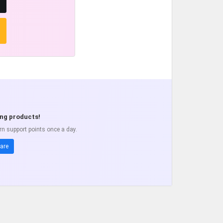
ing products!
rn support points once a day.
are