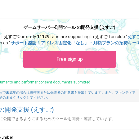
ゲームサーバー公開ツール の開発支援 (えすご)
rt
えすご
!
Currently
11129
fans are supporting.
In えすご fan club "
えす
h as "
サポート感謝！アドレス固定化「なし」・月額プランの招待キー
Free sign up
ocuments and performer consent documents submitted
写で未成年の場合は親権者または保護者の同意書を提出しています。また、ファンティア
そのままクリックしてください。
開発支援 (えすご)
に公開できるようにするためのツールを開発・運営しています。
Number