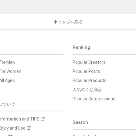
トップへ戻る
Ranking
 For Men
Popular Creators
- For Women
Popular Posts
 All Ages
Popular Products
人気のくじ商品
Popular Commissions
について
Information and TIPS
Search
Enjoy and Use