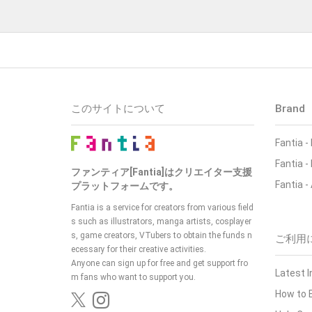
このサイトについて
Brand
Fantia -
Fantia 
ファンティア[Fantia]はクリエイター支援
Fantia -
プラットフォームです。
Fantia is a service for creators from various field
s such as illustrators, manga artists, cosplayer
s, game creators, VTubers to obtain the funds n
ご利用
ecessary for their creative activities.
Anyone can sign up for free and get support fro
Latest 
m fans who want to support you.
How to 