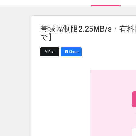
帯域幅制限2.25MB/s・有料
で】
Post
Share