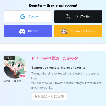
Register with external account
Google
X（Twitter）
Discord
Toranoana Online Shop
Support おーたみのる!
漫画
Support by registering as a favorite!
The number of favorites will be reflected in the post ran
80
king.
みのむし屋 (おーたみのる)
You can view your favorite posts from your favorite list
anytime you like.
お気に入りに追加