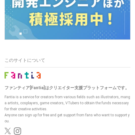
このサイトについて
ファンティア[Fantia]はクリエイター支援プラットフォームです。
Fantia is a service for creators from various fields such as illustrators, mang
a artists, cosplayers, game creators, VTubers
to obtain the funds necessary
for their creative activities.
Anyone can sign up for free and get support from fans who want to support y
ou.