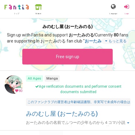
トップ
Language
Login
Market
みのむし屋 (おーたみのる)
Sign up with Fantia and support
おーたみのる
!
Currently
80
fans
are supporting.
In おーたみのる fan club "
おーたみのる
", you can
もっと見る
enjoy special content such as "
とべとべメリュジーヌちゃん新
作第５話
".
Free sign up
All Ages
Manga
Age verification documents and performer consent
80
documents submitted
このファンクラブの運営者は年齢確認書類、非実写で未成年の場合は親
みのむし屋 (おーたみのる)
おーたみのるの名前でふつーの少年ものから４コマ/小説イ
ラスト/アンソロジーと節操なく色んなものを描いていま
す。サークルみのむし屋で同人活動してます。