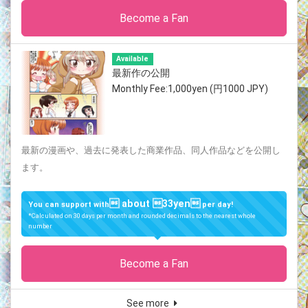
Become a Fan
Available
最新作の公開
Monthly Fee:1,000yen (円1000 JPY)
最新の漫画や、過去に発表した商業作品、同人作品などを公開し
ます。
 about 33yen
You can support with
per day!
*Calculated on 30 days per month and rounded decimals to the nearest whole
number
Become a Fan
See more