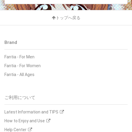
トップへ戻る
Brand
Fantia
-
For Men
Fantia
-
For Women
Fantia
-
All Ages
ご利用について
Latest Information and TIPS
How to Enjoy and Use
Help Center