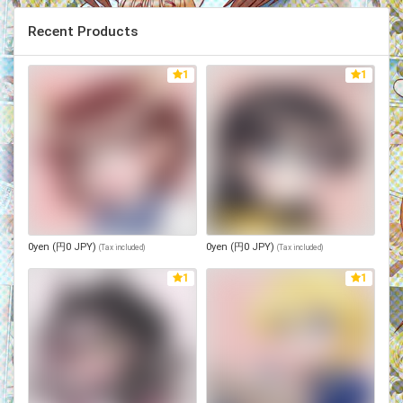
Recent Products
1
1
0yen (円0 JPY)
0yen (円0 JPY)
(
Tax included
)
(
Tax included
)
1
1