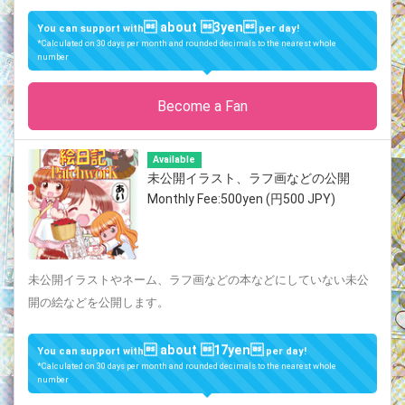
 about 3yen
You can support with
per day!
*Calculated on 30 days per month and rounded decimals to the nearest whole
number
Become a Fan
Available
未公開イラスト、ラフ画などの公開
Monthly Fee:500yen (円500 JPY)
未公開イラストやネーム、ラフ画などの本などにしていない未公
開の絵などを公開します。
 about 17yen
You can support with
per day!
*Calculated on 30 days per month and rounded decimals to the nearest whole
number