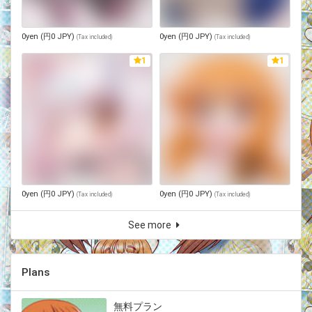
0yen (円0 JPY)
0yen (円0 JPY)
(
Tax included
)
(
Tax included
)
1
1
0yen (円0 JPY)
0yen (円0 JPY)
(
Tax included
)
(
Tax included
)
See more
Plans
無料プラン