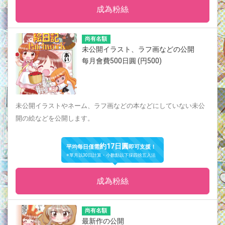
成為粉絲
尚有名額
未公開イラスト、ラフ画などの公開
每月會費500日圓 (円500)
未公開イラストやネーム、ラフ画などの本などにしていない未公
開の絵などを公開します。
約17日圓
平均每日僅需
即可支援！
※單月以30日計算・小數點以下採四捨五入法
成為粉絲
尚有名額
最新作の公開