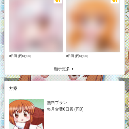
1
1
0日圓 (円0)
0日圓 (円0)
(
含稅
)
(
含稅
)
顯示更多
方案
無料プラン
每月會費0日圓 (円0)