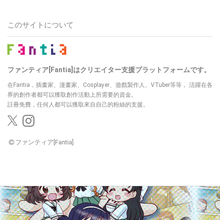
このサイトについて
ファンティア[Fantia]はクリエイター支援プラットフォームです。
在Fantia，插畫家、漫畫家、Cosplayer、遊戲製作人、VTuber等等，
活躍在各
界的創作者都可以獲取創作活動上所需要的資金。
註冊免費，任何人都可以獲取來自自己的粉絲的支援。
ファンティア[Fantia]