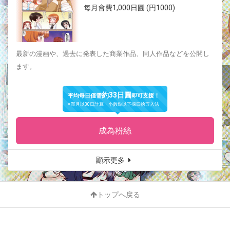
每月會費1,000日圓 (円1000)
最新の漫画や、過去に発表した商業作品、同人作品などを公開し
ます。
約33日圓
平均每日僅需
即可支援！
※單月以30日計算・小數點以下採四捨五入法
成為粉絲
顯示更多
トップへ戻る