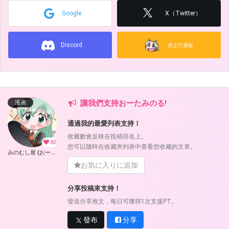
Google
X（Twitter）
Discord
虎之穴通販
讓我們支持おーたみのる!
漫画
通過我的最愛列表支持！
收藏數會反映在投稿排名上。
80
您可以隨時在收藏夾列表中查看您收藏的文章。
みのむし屋 (おーたみのる)
お気に入りに追加
分享投稿來支持！
發送分享推文，每日可獲得1次支援PT。
發布
分享