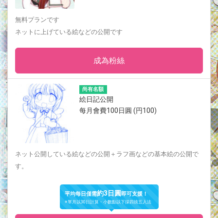
無料プランです
ネットに上げている絵などの公開です
成為粉絲
尚有名額
絵日記公開
每月會費100日圓 (円100)
ネット公開している絵などの公開＋ラフ画などの基本絵の公開で
す。
約3日圓
平均每日僅需
即可支援！
※單月以30日計算・小數點以下採四捨五入法