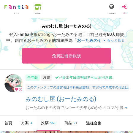
トップ
Language
登入
Market
みのむし屋 (おーたみのる)
登入Fantia應援strong>おーたみのる吧！
目前已經有
80人
應援
中。
創作者おーたみのる的粉絲團為「
おーたみのる
」、當中含有
もっと見る
「
とべとべメリュジーヌちゃん新作第５話
」等非常獨特的內容滿
足您的視覺感官享受。
免費註冊新帳號
全年齡
漫畫
已提出年齡證明資料和出演同意書。
このファンクラブの運営者は年齢確認書類、非実写で未成年の場合は親
80
みのむし屋 (おーたみのる)
おーたみのるの名前でふつーの少年ものから４コマ/小説イ
ラスト/アンソロジーと節操なく色んなものを描いていま
す。サークルみのむし屋で同人活動してます。
方案
投稿
商品
首頁
過往合集
4
951
71