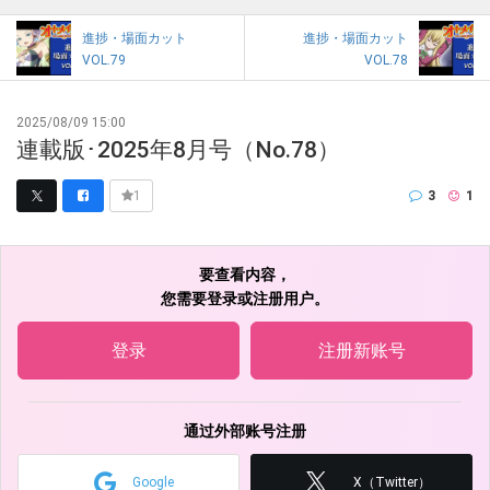
進捗・場面カット
進捗・場面カット
VOL.79
VOL.78
2025/08/09 15:00
連載版･2025年8月号（No.78）
3
1
1
要查看内容，
您需要登录或注册用户。
登录
注册新账号
通过外部账号注册
Google
X（Twitter）