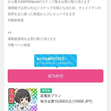
から最大600*600pixelのスナップ集をお受け取り頂けます
漫画版では見られないスナップ仕様となるため、オトメイデンの
世界をまた違った角度からプレビューできます
月数枚程度
※3
連載版漫画をお受け取り頂けます
月数ページ程度
约33日元
每日可支援
！
※1个月为30天计算・小数点四舍五入
成为粉丝
有空余
超魔術プラン
每月会费10,000日元 (10000 JPY)