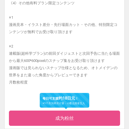
《4》その他有料プラン限定コンテンツ
※1
漫画見本・イラスト差分・先行場面カット・その他、特別限定コ
ンテンツが無料でお受け取り頂けます
※2
連載版(超科学プラン)の前回ダイジェストと次回予告に当たる場面
から最大600*600pixelのスナップ集をお受け取り頂けます
漫画版では見られないスナップ仕様となるため、オトメイデンの
世界をまた違った角度からプレビューできます
月数枚程度
约18日元
每日可支援
！
※1个月为30天计算・小数点四舍五入
成为粉丝