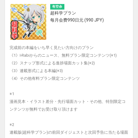
有空余
超科学プラン
每月会费990日元 (990 JPY)
完成前の本編をいち早く見たい方向けのプラン
《1》I-Rabiからのニュース、無料プラン限定コンテンツ(※1)
《2》スナップ形式による進捗場面カット集(※2)
《3》連載形式による本編(※3)
《4》その他有料プラン限定コンテンツ
※1
漫画見本・イラスト差分・先行場面カット・その他、特別限定コ
ンテンツが無料でお受け取り頂けます
※2
連載版(超科学プラン)の前回ダイジェストと次回予告に当たる場面