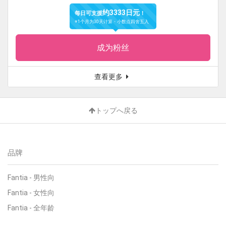
约3333日元
每日可支援
！
※1个月为30天计算・小数点四舍五入
成为粉丝
查看更多
トップへ戻る
品牌
Fantia
-
男性向
Fantia
-
女性向
Fantia
-
全年龄