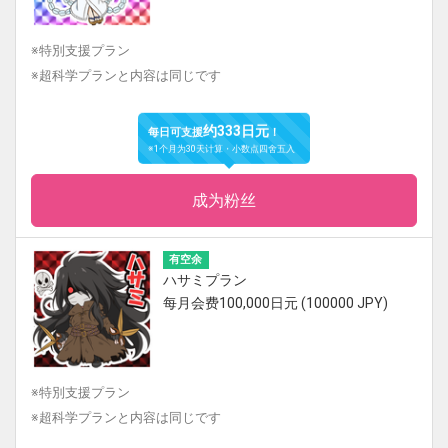
※特別支援プラン
※超科学プランと内容は同じです
约333日元
每日可支援
！
※1个月为30天计算・小数点四舍五入
成为粉丝
有空余
ハサミプラン
每月会费100,000日元 (100000 JPY)
※特別支援プラン
※超科学プランと内容は同じです