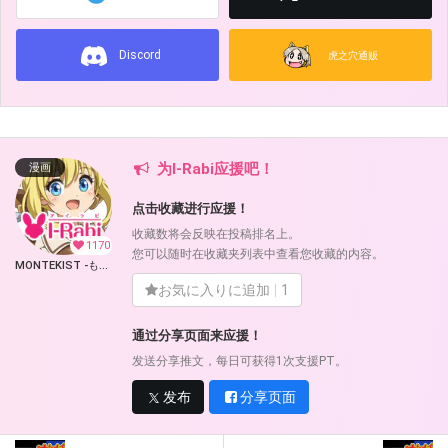
Discord
虎之穴通贩
为I-Rabi应援吧！
漫画
点击收藏进行应援！
收藏数将会反映在投稿排名上。
1170
您可以随时在收藏夹列表中查看您收藏的内容。
MONTEKIST -もんてきすと- (I-Rabi)
お気に入りに追加
1
通过分享页面来应援！
发送分享推文，每日可获得1次支援PT。
发布
分享页面