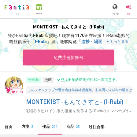
トップ
Language
登录
Market
MONTEKIST -もんてきすと- (I-Rabi)
登录Fantia为
I-Rabi
应援吧！
现在有
1170
正在应援！
I-Rabi老师的
粉丝俱乐部「
I-Rabi
」里，能够阅览「
進捗・場面カット VOL.9
もっと見る
0
」等特别内容。
免费注册新账号
全年龄
漫画
已提出年龄证明资料和出演同意书。
このファンクラブの運営者は年齢確認書類、非実写で未成年の場合は親
1170
MONTEKIST -もんてきすと- (I-Rabi)
戦(闘)うヒロイン系の漫画を制作するI-Rabiのメンバーズサ
イト。「オトメイデン」シリーズ毎月更新中☆
方案
作品
商品
首页
过往合集
5
274
25