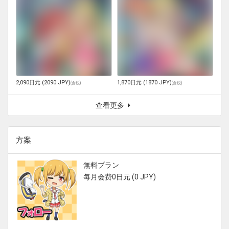
2,090日元 (2090 JPY)
1,870日元 (1870 JPY)
(
含税
)
(
含税
)
查看更多
方案
無料プラン
每月会费0日元 (0 JPY)