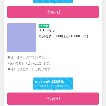
成为粉丝
有空余
法人プラン
每月会费10,000日元 (10000 JPY)
◆法人様向けのプランです。
※個人の方も入会いただけます。
◆特典は支援プランと同じです。
约333日元
每日可支援
！
※1个月为30天计算・小数点四舍五入
成为粉丝