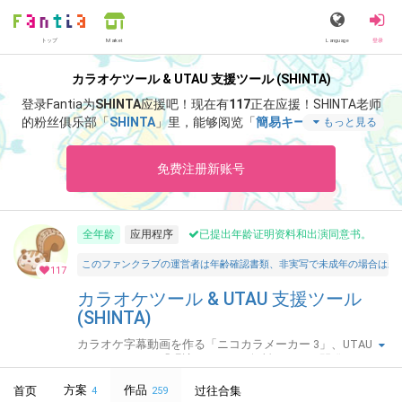
トップ
Language
登录
Market
カラオケツール & UTAU 支援ツール (SHINTA)
登录Fantia为
SHINTA
应援吧！
现在有
117
正在应援！
SHINTA老师
的粉丝俱乐部「
SHINTA
」里，能够阅览「
簡易キーチェンジャー
もっと見る
Ver 1.17 公開
」等特别内容。
免费注册新账号
全年龄
应用程序
已提出年龄证明资料和出演同意书。
このファンクラブの運営者は年齢確認書類、非実写で未成年の場合は親
117
カラオケツール & UTAU 支援ツール
(SHINTA)
カラオケ字幕動画を作る「ニコカラメーカー 3」、UTAU お
しゃべりツール「唄詠 2」などの無料ツールを開発してい
ます。
方案
作品
首页
过往合集
4
259