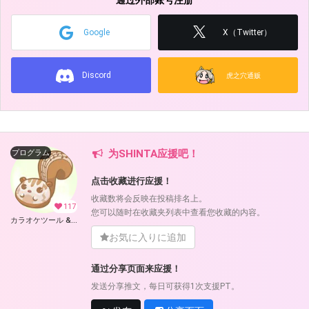
通过外部账号注册
Google
X（Twitter）
Discord
虎之穴通贩
为SHINTA应援吧！
プログラム
点击收藏进行应援！
收藏数将会反映在投稿排名上。
117
您可以随时在收藏夹列表中查看您收藏的内容。
カラオケツール & UTAU 支援ツール (SHINTA)
お気に入りに追加
通过分享页面来应援！
发送分享推文，每日可获得1次支援PT。