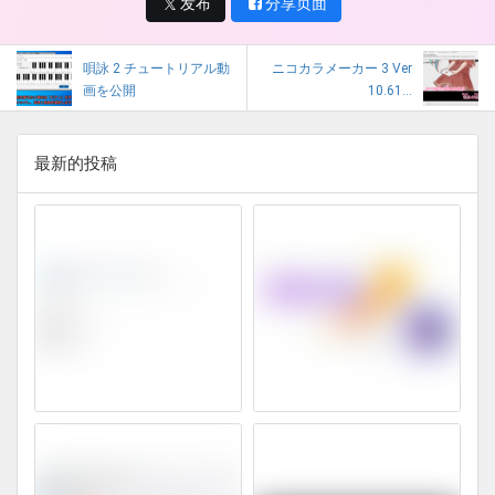
发布
分享页面
唄詠 2 チュートリアル動
ニコカラメーカー 3 Ver
画を公開
10.61...
最新的投稿