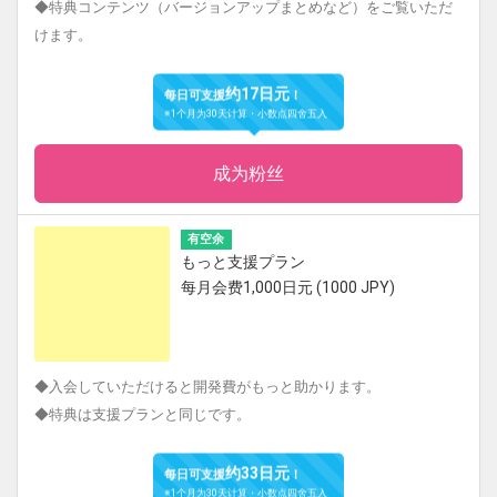
◆特典コンテンツ（バージョンアップまとめなど）をご覧いただ
けます。
约17日元
每日可支援
！
※1个月为30天计算・小数点四舍五入
成为粉丝
有空余
もっと支援プラン
每月会费1,000日元 (1000 JPY)
◆入会していただけると開発費がもっと助かります。
◆特典は支援プランと同じです。
约33日元
每日可支援
！
※1个月为30天计算・小数点四舍五入