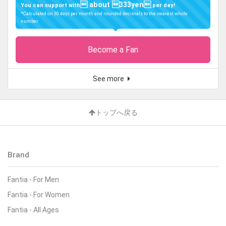
 about 333yen
You can support with
per day!
*Calculated on 30 days per month and rounded decimals to the nearest whole
number
Become a Fan
See more
トップへ戻る
Brand
Fantia
-
For Men
Fantia
-
For Women
Fantia
-
All Ages