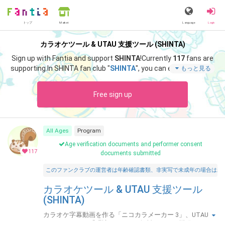
トップ
Language
Login
Market
カラオケツール & UTAU 支援ツール (SHINTA)
Sign up with Fantia and support
SHINTA
!
Currently
117
fans are
supporting.
In SHINTA fan club "
SHINTA
", you can enjoy special c
もっと見る
ontent such as "
簡易キーチェンジャー Ver 1.17 公開
".
Free sign up
All Ages
Program
Age verification documents and performer consent
117
documents submitted
このファンクラブの運営者は年齢確認書類、非実写で未成年の場合は親
カラオケツール & UTAU 支援ツール
(SHINTA)
カラオケ字幕動画を作る「ニコカラメーカー 3」、UTAU お
しゃべりツール「唄詠 2」などの無料ツールを開発してい