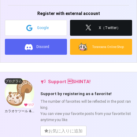
Register with external account
Google
X（Twitter）
Discord
Toranoana Online Shop
Support SHINTA!
プログラム
Support by registering as a favorite!
The number of favorites will be reflected in the post ran
117
king.
カラオケツール & UTAU 支援ツール (SHINTA)
You can view your favorite posts from your favorite list
anytime you like.
お気に入りに追加