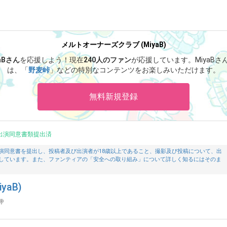
メルトオーナーズクラブ (MiyaB)
aBさん
を応援しよう！
現在
240人のファン
が応援しています。
MiyaB
は、「
野麦峠
」などの特別なコンテンツをお楽しみいただけます。
無料新規登録
出演同意書類提出済
演同意書を提出し、投稿者及び出演者が18歳以上であること、撮影及び投稿について、出
しています。また、ファンティアの「安全への取り組み」について詳しく知るにはそのま
aB)
