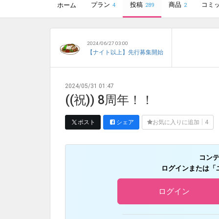
プラン
投稿
商品
コミ
ホーム
4
289
2
2024/06/27 03:00
【ナイト以上】先行募集開始
2024/05/31 01:47
((祝)) 8周年！！
ポスト
シェア
お気に入りに追加
4
コン
ログインまたは「
ログイン