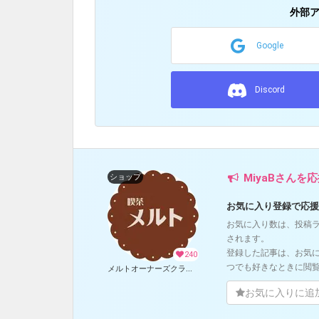
外部
Google
Discord
MiyaBさんを
ショップ
お気に入り登録で応援
お気に入り数は、投稿
されます。
登録した記事は、お気
240
つでも好きなときに閲
メルトオーナーズクラブ (MiyaB)
お気に入りに追