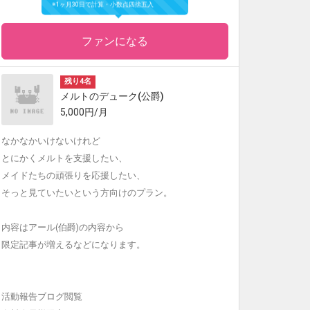
※1ヶ月30日で計算・小数点四捨五入
ファンになる
残り4名
メルトのデューク(公爵)
5,000円/月
なかなかいけないけれど
とにかくメルトを支援したい、
メイドたちの頑張りを応援したい、
そっと見ていたいという方向けのプラン。
内容はアール(伯爵)の内容から
限定記事が増えるなどになります。
活動報告ブログ閲覧