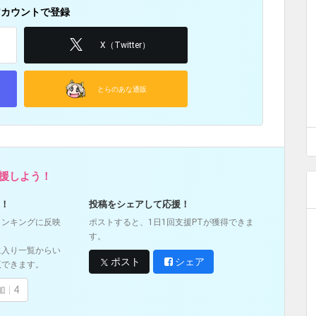
アカウントで登録
X（Twitter）
とらのあな通販
応援しよう！
！
投稿をシェアして応援！
ランキングに反映
ポストすると、1日1回支援PTが獲得できま
す。
に入り一覧からい
ポスト
シェア
覧できます。
加
4