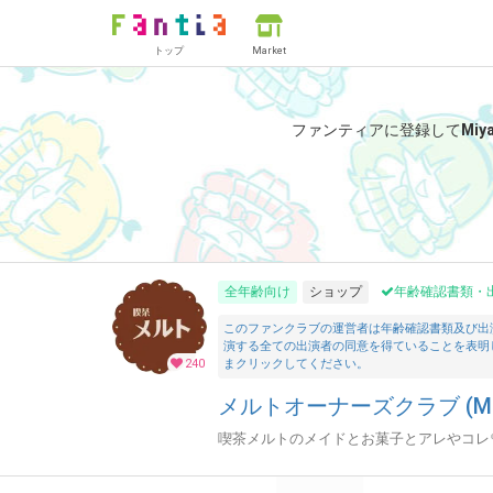
トップ
Market
ファンティアに登録して
Miy
全年齢向け
ショップ
年齢確認書類・
このファンクラブの運営者は年齢確認書類及び出
演する全ての出演者の同意を得ていることを表明
240
まクリックしてください。
メルトオーナーズクラブ (Miy
喫茶メルトのメイドとお菓子とアレやコレ