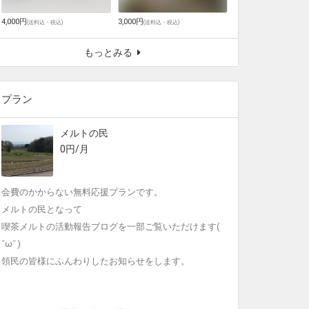
4,000円
3,000円
(
送料込・税込
)
(
送料込・税込
)
もっとみる
プラン
メルトの民
0円/月
会費のかからない無料応援プランです。
メルトの民となって
喫茶メルトの活動報告ブログを一部ご覧いただけます(
˘ω˘ )
領民の皆様にふんわりしたお知らせをします。