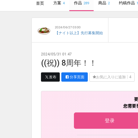
方案
作品
商品
约稿作品
首页
4
289
2
2024/06/27 03:00
【ナイト以上】先行募集開始
2024/05/31 01:47
((祝)) 8周年！！
发布
分享页面
お気に入りに追加
4
您需要
登录