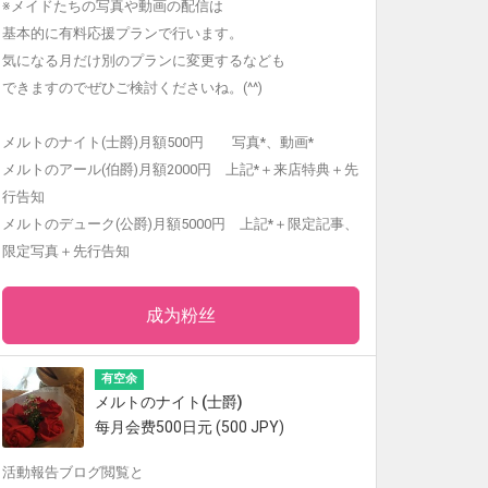
※メイドたちの写真や動画の配信は
基本的に有料応援プランで行います。
気になる月だけ別のプランに変更するなども
できますのでぜひご検討くださいね。(^^)
メルトのナイト(士爵)月額500円 写真*、動画*
メルトのアール(伯爵)月額2000円 上記*＋来店特典＋先
行告知
メルトのデューク(公爵)月額5000円 上記*＋限定記事、
限定写真＋先行告知
成为粉丝
有空余
メルトのナイト(士爵)
每月会费500日元 (500 JPY)
活動報告ブログ閲覧と