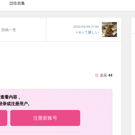
过往合集
1
2024/05/09 21:00
投稿一览
＋αって嬉しい
反应
44
要查看内容，
登录或注册用户。
注册新账号