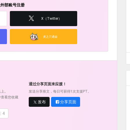
过外部账号注册
X（Twitter）
虎之穴通贩
！
通过分享页面来应援！
名上。
发送分享推文，每日可获得1次支援PT。
中查看您收藏
发布
分享页面
4