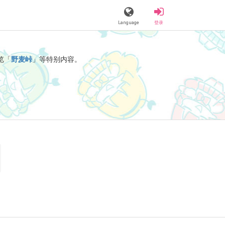
Language
登录
览「
野麦峠
」等特别内容。