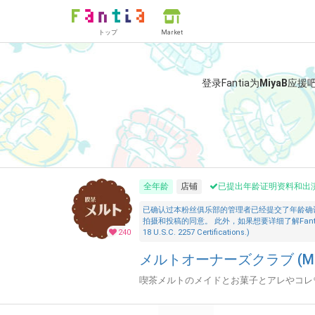
トップ
Market
登录Fantia为
MiyaB
应援
全年龄
店铺
已提出年龄证明资料和出
已确认过本粉丝俱乐部的管理者已经提交了年龄确
拍摄和投稿的同意。 此外，如果想要详细了解Fantia的「安全措施
240
18 U.S.C. 2257 Certifications.)
メルトオーナーズクラブ (Miy
喫茶メルトのメイドとお菓子とアレやコレ