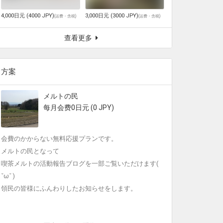
4,000日元 (4000 JPY)
3,000日元 (3000 JPY)
(
运费・含税
)
(
运费・含税
)
查看更多
方案
メルトの民
每月会费0日元 (0 JPY)
会費のかからない無料応援プランです。
メルトの民となって
喫茶メルトの活動報告ブログを一部ご覧いただけます(
˘ω˘ )
領民の皆様にふんわりしたお知らせをします。