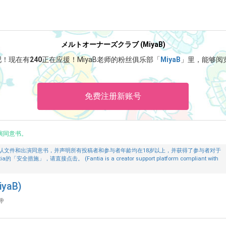
メルトオーナーズクラブ (MiyaB)
吧！
现在有
240
正在应援！
MiyaB老师的粉丝俱乐部「
MiyaB
」里，能够阅
免费注册新账号
演同意书。
认文件和出演同意书，并声明所有投稿者和参与者年龄均在18岁以上，并获得了参与者对于
」，请直接点击。 (Fantia is a creator support platform compliant with
aB)
