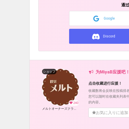
通
Google
Discord
为MiyaB应援吧
ショップ
点击收藏进行应援！
收藏数将会反映在投稿排
您可以随时在收藏夹列表
的内容。
240
メルトオーナーズクラブ (MiyaB)
お気に入りに追加