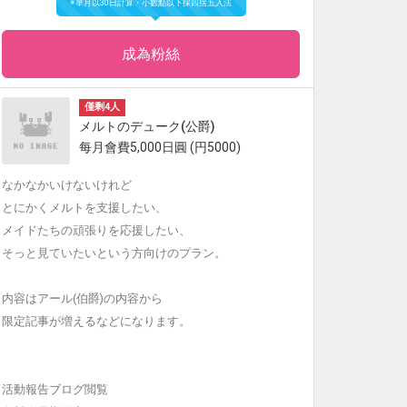
※單月以30日計算・小數點以下採四捨五入法
成為粉絲
僅剩4人
メルトのデューク(公爵)
每月會費5,000日圓 (円5000)
なかなかいけないけれど
とにかくメルトを支援したい、
メイドたちの頑張りを応援したい、
そっと見ていたいという方向けのプラン。
内容はアール(伯爵)の内容から
限定記事が増えるなどになります。
活動報告ブログ閲覧