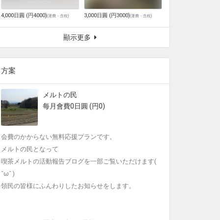
4,000日圓 (円4000)
3,000日圓 (円3000)
(
運費・含稅
)
(
運費・含稅
)
顯示更多
方案
メルトの民
每月會費0日圓 (円0)
会費のかからない無料応援プランです。
メルトの民となって
喫茶メルトの活動報告ブログを一部ご覧いただけます(
˘ω˘ )
領民の皆様にふんわりしたお知らせをします。