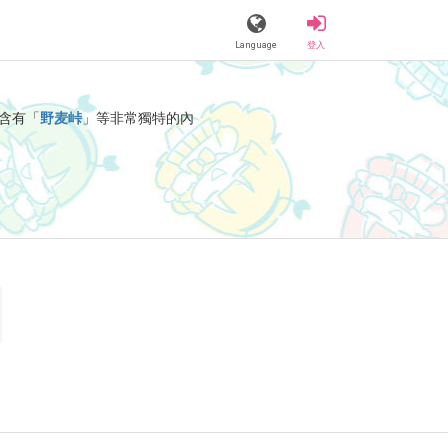
Language
登入
含有「
野麦峠
」等非常獨特的內