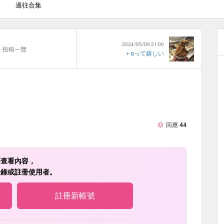
過往合集
1
2024/05/09 21:00
投稿一覽
＋αって嬉しい
回應
44
要查看內容，
登錄或註冊使用者。
註冊新帳號