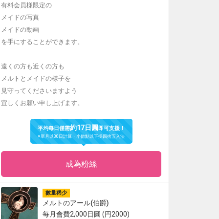
有料会員様限定の
メイドの写真
メイドの動画
を手にすることができます。
遠くの方も近くの方も
メルトとメイドの様子を
見守ってくださいますよう
宜しくお願い申し上げます。
約17日圓
平均每日僅需
即可支援！
※單月以30日計算・小數點以下採四捨五入法
成為粉絲
數量稀少
メルトのアール(伯爵)
每月會費2,000日圓 (円2000)