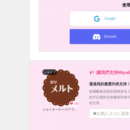
使
Google
Discord
讓我們支持MiyaB
ショップ
通過我的最愛列表支持
收藏數會反映在投稿排名
您可以隨時在收藏夾列表
的文章。
240
メルトオーナーズクラブ (MiyaB)
お気に入りに追加