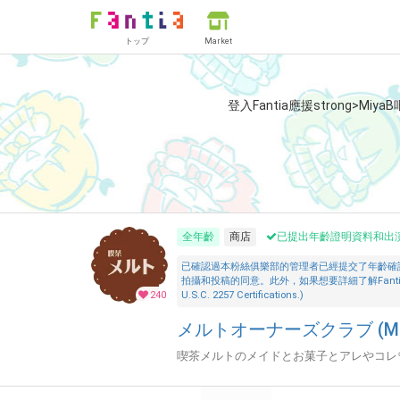
トップ
Market
登入Fantia應援strong>Miya
全年齡
商店
已提出年齡證明資料和出
已確認過本粉絲俱樂部的管理者已經提交了年齡確
拍攝和投稿的同意。此外，如果想要詳細了解Fantia的「安全措施」，
240
U.S.C. 2257 Certifications.)
メルトオーナーズクラブ (Miy
喫茶メルトのメイドとお菓子とアレやコレ