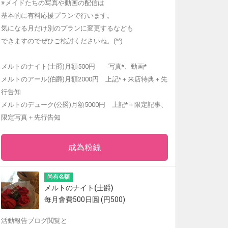
※メイドたちの写真や動画の配信は
基本的に有料応援プランで行います。
気になる月だけ別のプランに変更するなども
できますのでぜひご検討くださいね。(^^)
メルトのナイト(士爵)月額500円 写真*、動画*
メルトのアール(伯爵)月額2000円 上記*＋来店特典＋先
行告知
メルトのデューク(公爵)月額5000円 上記*＋限定記事、
限定写真＋先行告知
成為粉絲
尚有名額
メルトのナイト(士爵)
每月會費500日圓 (円500)
活動報告ブログ閲覧と