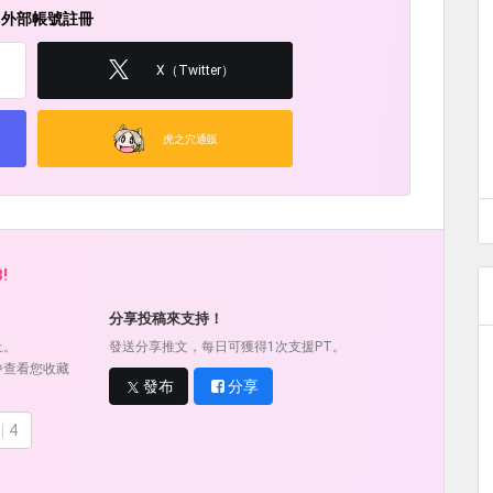
用外部帳號註冊
X（Twitter）
虎之穴通販
!
！
分享投稿來支持！
上。
發送分享推文，每日可獲得1次支援PT。
中查看您收藏
發布
分享
4