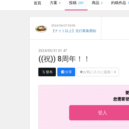
方案
投稿
商品
約稿作品
首頁
4
289
2
2024/06/27 03:00
【ナイト以上】先行募集開始
2024/05/31 01:47
((祝)) 8周年！！
發布
分享
お気に入りに追加
4
您需要
登入