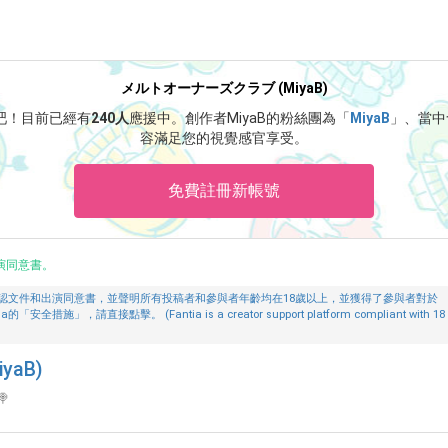
メルトオーナーズクラブ (MiyaB)
B吧！
目前已經有
240人
應援中。
創作者MiyaB的粉絲團為「
MiyaB
」、當中
容滿足您的視覺感官享受。
免費註冊新帳號
演同意書。
認文件和出演同意書，並聲明所有投稿者和參與者年齡均在18歲以上，並獲得了參與者對於
請直接點擊。 (Fantia is a creator support platform compliant with 18
aB)
