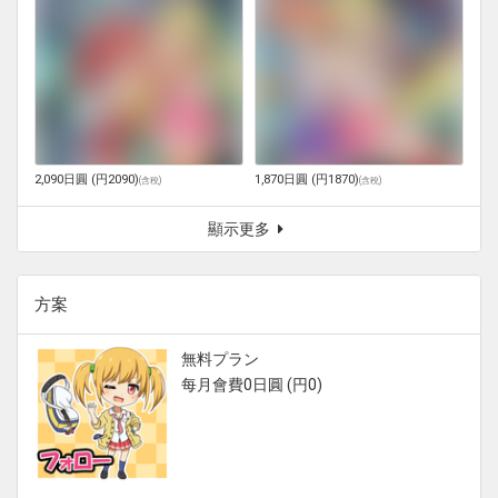
2,090日圓 (円2090)
1,870日圓 (円1870)
(
含稅
)
(
含稅
)
顯示更多
方案
無料プラン
每月會費0日圓 (円0)