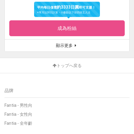
約3333日圓
平均每日僅需
即可支援！
※單月以30日計算・小數點以下採四捨五入法
成為粉絲
顯示更多
トップへ戻る
品牌
Fantia
-
男性向
Fantia
-
女性向
Fantia
-
全年齡