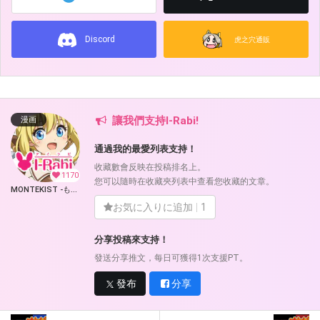
Discord
虎之穴通販
讓我們支持I-Rabi!
漫画
通過我的最愛列表支持！
收藏數會反映在投稿排名上。
1170
您可以隨時在收藏夾列表中查看您收藏的文章。
MONTEKIST -もんてきすと- (I-Rabi)
お気に入りに追加
1
分享投稿來支持！
發送分享推文，每日可獲得1次支援PT。
發布
分享