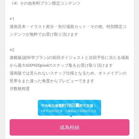
《4》その他有料プラン限定コンテンツ
※1
漫画見本・イラスト差分・先行場面カット・その他、特別限定コ
ンテンツが無料でお受け取り頂けます
※2
連載版(超科学プラン)の前回ダイジェストと次回予告に当たる場面
から最大600*600pixelのスナップ集をお受け取り頂けます
漫画版では見られないスナップ仕様となるため、オトメイデンの
世界をまた違った角度からプレビューできます
月数枚程度
約18日圓
平均每日僅需
即可支援！
※單月以30日計算・小數點以下採四捨五入法
成為粉絲