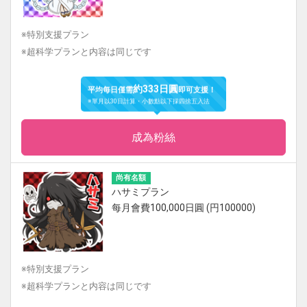
※特別支援プラン
※超科学プランと内容は同じです
約333日圓
平均每日僅需
即可支援！
※單月以30日計算・小數點以下採四捨五入法
成為粉絲
尚有名額
ハサミプラン
每月會費100,000日圓 (円100000)
※特別支援プラン
※超科学プランと内容は同じです