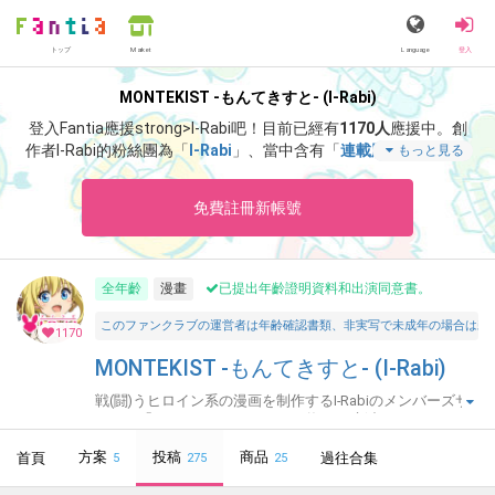
トップ
Language
登入
Market
MONTEKIST -もんてきすと- (I-Rabi)
登入Fantia應援strong>I-Rabi吧！
目前已經有
1170人
應援中。
創
作者I-Rabi的粉絲團為「
I-Rabi
」、當中含有「
連載版･2026年8月
もっと見る
号（No.90）
」等非常獨特的內容滿足您的視覺感官享受。
免費註冊新帳號
全年齡
漫畫
已提出年齡證明資料和出演同意書。
このファンクラブの運営者は年齢確認書類、非実写で未成年の場合は親
1170
MONTEKIST -もんてきすと- (I-Rabi)
戦(闘)うヒロイン系の漫画を制作するI-Rabiのメンバーズサ
イト。「オトメイデン」シリーズ毎月更新中☆
方案
投稿
商品
首頁
過往合集
5
275
25