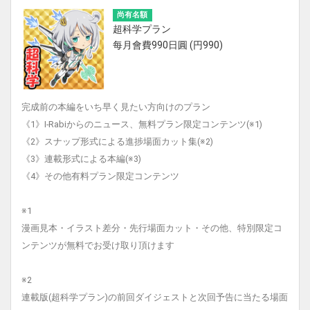
尚有名額
超科学プラン
每月會費990日圓 (円990)
完成前の本編をいち早く見たい方向けのプラン
《1》I-Rabiからのニュース、無料プラン限定コンテンツ(※1)
《2》スナップ形式による進捗場面カット集(※2)
《3》連載形式による本編(※3)
《4》その他有料プラン限定コンテンツ
※1
漫画見本・イラスト差分・先行場面カット・その他、特別限定コ
ンテンツが無料でお受け取り頂けます
※2
連載版(超科学プラン)の前回ダイジェストと次回予告に当たる場面