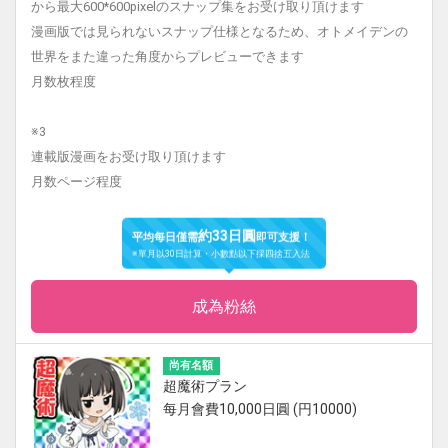
から最大600*600pixelのスナップ集をお受け取り頂けます
漫画版では見られないスナップ仕様となるため、オトメイデンの
世界をまた違った角度からプレビューできます
月数枚程度
※3
連載版漫画をお受け取り頂けます
月数ページ程度
約33日圓
平均每日僅需
即可支援！
※單月以30日計算・小數點以下採四捨五入法
成為粉絲
尚有名額
超魔術プラン
每月會費10,000日圓 (円10000)