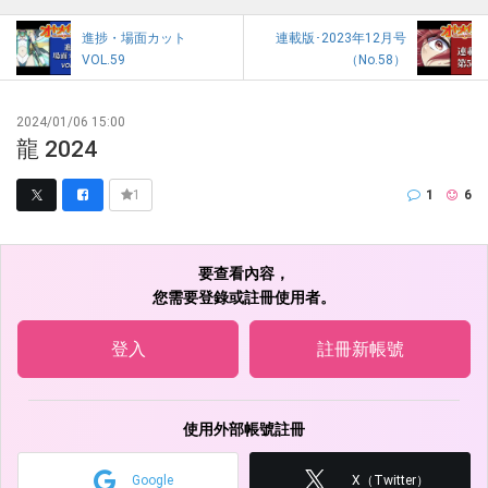
進捗・場面カット
連載版･2023年12月号
VOL.59
（No.58）
2024/01/06 15:00
龍 2024
1
6
1
要查看內容，
您需要登錄或註冊使用者。
登入
註冊新帳號
使用外部帳號註冊
Google
X（Twitter）