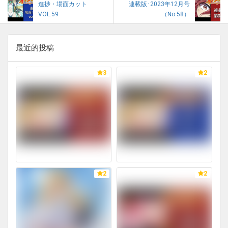
進捗・場面カット
連載版･2023年12月号
VOL.59
（No.58）
最近的投稿
3
2
2
2