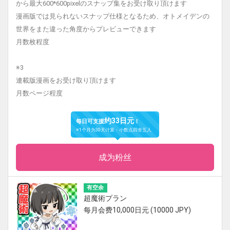
から最大600*600pixelのスナップ集をお受け取り頂けます
漫画版では見られないスナップ仕様となるため、オトメイデンの
世界をまた違った角度からプレビューできます
月数枚程度
※3
連載版漫画をお受け取り頂けます
月数ページ程度
约33日元
每日可支援
！
※1个月为30天计算・小数点四舍五入
成为粉丝
有空余
超魔術プラン
每月会费10,000日元 (10000 JPY)