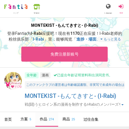
トップ
Language
登录
Market
MONTEKIST -もんてきすと- (I-Rabi)
登录Fantia为
I-Rabi
应援吧！
现在有
1170
正在应援！
I-Rabi老师的
粉丝俱乐部「
I-Rabi
」里，能够阅览「
進捗・場面カット VOL.9
もっと見る
0
」等特别内容。
免费注册新账号
全年龄
漫画
已提出年龄证明资料和出演同意书。
このファンクラブの運営者は年齢確認書類、非実写で未成年の場合は親
1170
MONTEKIST -もんてきすと- (I-Rabi)
戦(闘)うヒロイン系の漫画を制作するI-Rabiのメンバーズサ
イト。「オトメイデン」シリーズ毎月更新中☆
方案
作品
商品
首页
过往合集
5
274
25