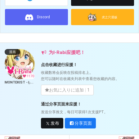
Discord
虎之穴通贩
为I-Rabi应援吧！
漫画
点击收藏进行应援！
收藏数将会反映在投稿排名上。
1170
您可以随时在收藏夹列表中查看您收藏的内容。
MONTEKIST -もんてきすと- (I-Rabi)
お気に入りに追加
1
通过分享页面来应援！
发送分享推文，每日可获得1次支援PT。
发布
分享页面