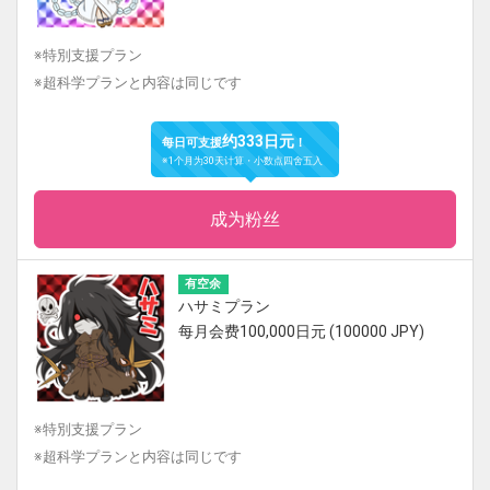
※特別支援プラン
※超科学プランと内容は同じです
约333日元
每日可支援
！
※1个月为30天计算・小数点四舍五入
成为粉丝
有空余
ハサミプラン
每月会费100,000日元 (100000 JPY)
※特別支援プラン
※超科学プランと内容は同じです