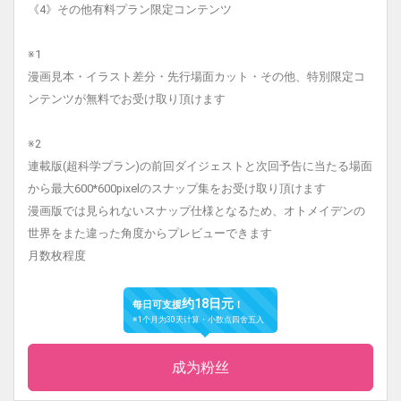
《4》その他有料プラン限定コンテンツ
※1
漫画見本・イラスト差分・先行場面カット・その他、特別限定コ
ンテンツが無料でお受け取り頂けます
※2
連載版(超科学プラン)の前回ダイジェストと次回予告に当たる場面
から最大600*600pixelのスナップ集をお受け取り頂けます
漫画版では見られないスナップ仕様となるため、オトメイデンの
世界をまた違った角度からプレビューできます
月数枚程度
约18日元
每日可支援
！
※1个月为30天计算・小数点四舍五入
成为粉丝