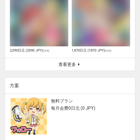
2,090日元 (2090 JPY)
1,870日元 (1870 JPY)
(
含税
)
(
含税
)
查看更多
方案
無料プラン
每月会费0日元 (0 JPY)