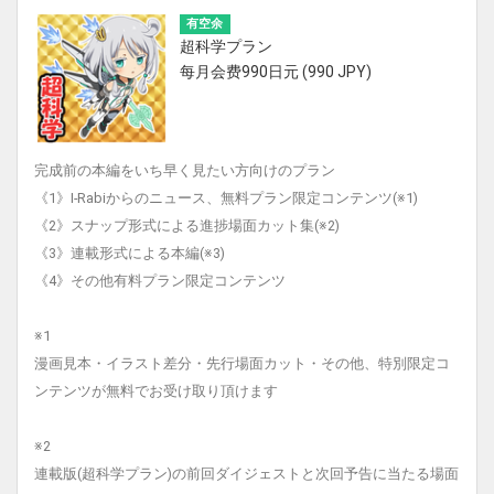
有空余
超科学プラン
每月会费990日元 (990 JPY)
完成前の本編をいち早く見たい方向けのプラン
《1》I-Rabiからのニュース、無料プラン限定コンテンツ(※1)
《2》スナップ形式による進捗場面カット集(※2)
《3》連載形式による本編(※3)
《4》その他有料プラン限定コンテンツ
※1
漫画見本・イラスト差分・先行場面カット・その他、特別限定コ
ンテンツが無料でお受け取り頂けます
※2
連載版(超科学プラン)の前回ダイジェストと次回予告に当たる場面