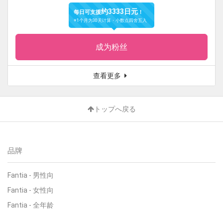
约3333日元
每日可支援
！
※1个月为30天计算・小数点四舍五入
成为粉丝
查看更多
トップへ戻る
品牌
Fantia
-
男性向
Fantia
-
女性向
Fantia
-
全年龄