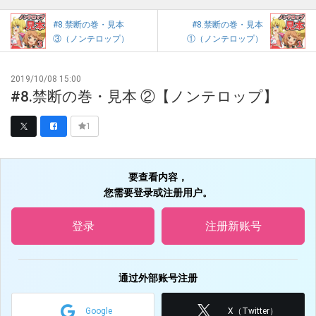
#8.禁断の巻・見本
#8.禁断の巻・見本
③（ノンテロップ）
①（ノンテロップ）
2019/10/08 15:00
#8.禁断の巻・見本 ②【ノンテロップ】
1
要查看内容，
您需要登录或注册用户。
登录
注册新账号
通过外部账号注册
Google
X（Twitter）