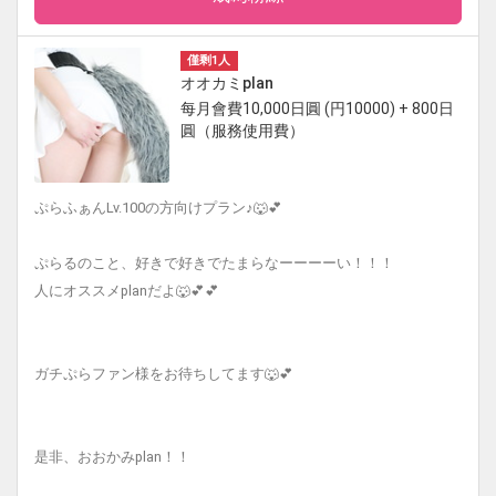
僅剩1人
オオカミplan
每月會費10,000日圓 (円10000) + 800日
圓（服務使用費）
ぷらふぁんLv.100の方向けプラン♪🐺💕
ぷらるのこと、好きで好きでたまらなーーーーい！！！
人にオススメplanだよ🐺💕💕
ガチぷらファン様をお待ちしてます🐺💕
是非、おおかみplan！！