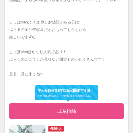
しっぽplanよりは 少しお値段がある分は
ぷらるのエサ代🐺🍖だとおもってもらえたら
嬉しいです💕🐺
しっぽplanはかなり人気であり！
ぷらるのここでしか見れない限定ものがたくさんです！
是非、見に来てね✨
約126日圓
平均每日僅需
即可支援！
※單月以30日計算・小數點以下採四捨五入法
成為粉絲
僅剩4人