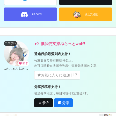
Discord
虎之穴通販
讓我們支持ぷらっとwolf!
コスプレ
通過我的最愛列表支持！
收藏數會反映在投稿排名上。
9131
您可以隨時在收藏夾列表中查看您收藏的文章。
ぷらふぁん (ぷらっとwolf)
お気に入りに追加
17
分享投稿來支持！
發送分享推文，每日可獲得1次支援PT。
發布
分享