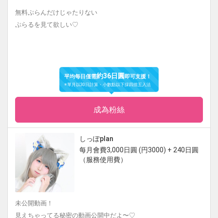
無料ぷらんだけじゃたりない
ぷらるを見て欲しい♡
約36日圓
平均每日僅需
即可支援！
※單月以30日計算・小數點以下採四捨五入法
成為粉絲
しっぽplan
每月會費3,000日圓 (円3000) + 240日圓
（服務使用費）
未公開動画！
見えちゃってる秘密の動画公開中だよ〜♡