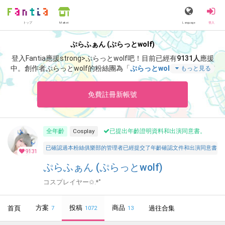
トップ
Language
登入
Market
ぷらふぁん (ぷらっとwolf)
登入Fantia應援strong>ぷらっとwolf吧！
目前已經有
9131人
應援
中。
創作者ぷらっとwolf的粉絲團為「
ぷらっとwolf
」、當中含有
もっと見る
「
少し変わった衣装に凄いところからチラ見えしてます👀💕
」等
非常獨特的內容滿足您的視覺感官享受。
免費註冊新帳號
全年齡
Cosplay
已提出年齡證明資料和出演同意書。
已確認過本粉絲俱樂部的管理者已經提交了年齡確認文件和出演同意書，並聲明所有投稿者和參與者
9131
ぷらふぁん (ぷらっとwolf)
コスプレイヤー✩.*˚
方案
投稿
商品
首頁
過往合集
7
1072
13