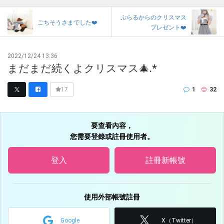
ぷらるからのクリスマス
ごちそうさまでした❤️
プレゼント❤️
2022/12/24 13:36
まだまだ続くよクリスマス🎄.*
1
32
17
要查看內容，
您需要登錄或註冊使用者。
登入
註冊新帳號
使用外部帳號註冊
Google
X（Twitter）