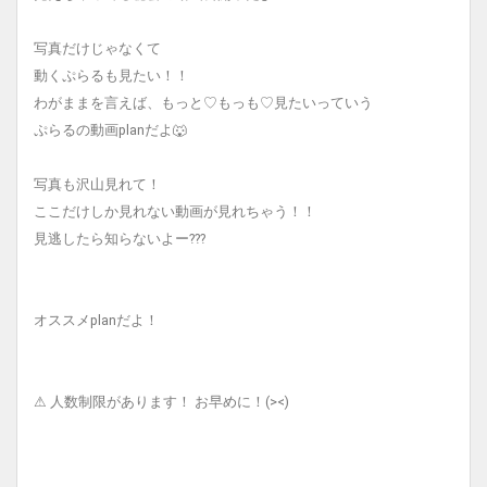
写真だけじゃなくて
動くぷらるも見たい！！
わがままを言えば、もっと♡もっも♡見たいっていう
ぷらるの動画planだよ🐺
写真も沢山見れて！
ここだけしか見れない動画が見れちゃう！！
見逃したら知らないよー???
オススメplanだよ！
⚠︎ 人数制限があります！ お早めに！(><)