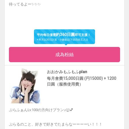
待ってるよー✨✨✨
約360日圓
平均每日僅需
即可支援！
※單月以30日計算・小數點以下採四捨五入法
成為粉絲
おおかみもふもふplan
每月會費15,000日圓 (円15000) + 1200
日圓（服務使用費）
ぷらふぁんLv.100の方向けプラン♪🐺💕
ぷらるのこと、好きで好きでたまらなーーーーい！！！