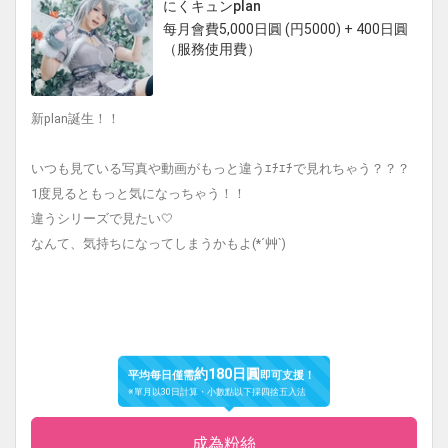
にくキュンplan
每月會費5,000日圓 (円5000) + 400日圓
（服務使用費）
新plan誕生！！
いつも見ている写真や動画がもっと違うｴﾁｴﾁで見れちゃう？？？
1度見るともっと気になっちゃう！！
違うシリーズで見たい🤍
なんて、気持ちになってしまうかもよ(*´艸`)
約180日圓
平均每日僅需
即可支援！
※單月以30日計算・小數點以下採四捨五入法
成為粉絲