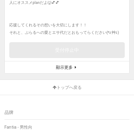
人にオススメplanだよ🐺💕💕
応援してくれるその想いを大切にします！！
それと、ぷらるへの愛とエサ代だとおもってらください(*≧艸≦)
受付停止中
顯示更多
トップへ戻る
品牌
Fantia
-
男性向