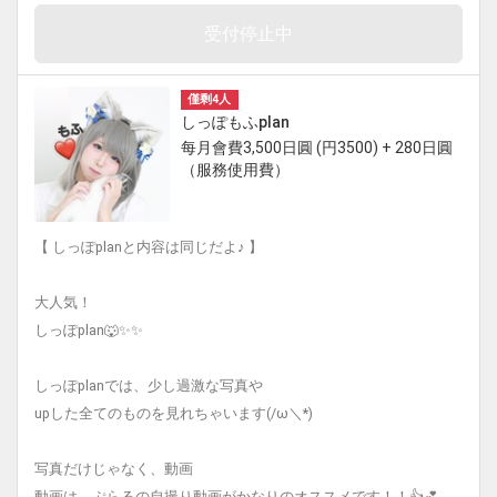
受付停止中
僅剩4人
しっぽもふplan
每月會費3,500日圓 (円3500) + 280日圓
（服務使用費）
【 しっぽplanと内容は同じだよ♪ 】
大人気！
しっぽplan🐺✨✨
しっぽplanでは、少し過激な写真や
upした全てのものを見れちゃいます(/ω＼*)
写真だけじゃなく、動画
動画は、ぷらるの自撮り動画がかなりのオススメです！！👍💕