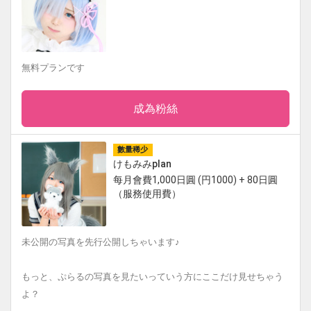
無料プランです
成為粉絲
數量稀少
けもみみplan
每月會費1,000日圓 (円1000) + 80日圓
（服務使用費）
未公開の写真を先行公開しちゃいます♪
もっと、ぷらるの写真を見たいっていう方にここだけ見せちゃう
よ？