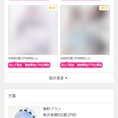
26
33
4,000日圓 (円4000)
4,000日圓 (円4000)
(
含稅
)
(
含稅
)
加入方案後，價格變為3704日圓起
加入方案後，價格變為3704日圓起
顯示更多
方案
無料プラン
每月會費0日圓 (円0)