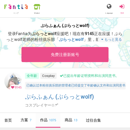
トップ
Language
登录
Market
ぷらふぁん (ぷらっとwolf)
登录Fantia为
ぷらっとwolf
应援吧！
现在有
9145
正在应援！
ぷら
っとwolf老师的粉丝俱乐部「
ぷらっとwolf
」里，能够阅览「
夏コ
もっと見る
ミ新作ROM ちょい見せ🫣💕衣装がセクシー過ぎて太ももも、お
しりもはち切れそう😂💕
」等特别内容。
免费注册新账号
全年龄
Cosplay
已提出年龄证明资料和出演同意书。
已确认过本粉丝俱乐部的管理者已经提交了年龄确认文件和出演同意书，并声明所有投稿者和参与者
9145
ぷらふぁん (ぷらっとwolf)
コスプレイヤー✩.*˚
方案
作品
商品
首页
过往合集
7
1075
13