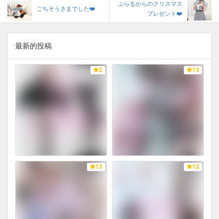
ぷらるからのクリスマス
ごちそうさまでした❤️
プレゼント❤️
最新的投稿
2
13
13
12