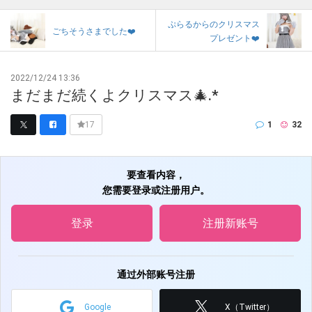
ぷらるからのクリスマス
ごちそうさまでした❤️
プレゼント❤️
2022/12/24 13:36
まだまだ続くよクリスマス🎄.*
1
32
17
要查看内容，
您需要登录或注册用户。
登录
注册新账号
通过外部账号注册
Google
X（Twitter）