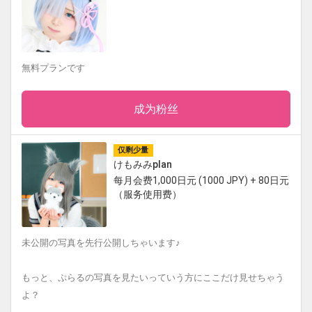
無料プランです
成为粉丝
仅剩少量
けもみみplan
每月会费1,000日元 (1000 JPY) + 80日元
（服务使用费）
未公開の写真を先行公開しちゃいます♪
もっと、ぷらるの写真を見たいっていう方にここだけ見せちゃう
よ？