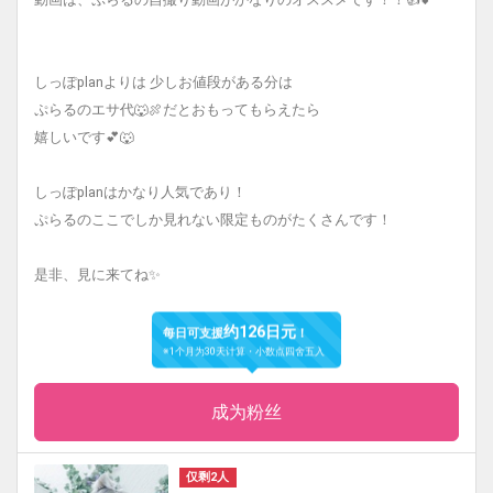
しっぽplanよりは 少しお値段がある分は
ぷらるのエサ代🐺🍖だとおもってもらえたら
嬉しいです💕🐺
しっぽplanはかなり人気であり！
ぷらるのここでしか見れない限定ものがたくさんです！
是非、見に来てね✨
约126日元
每日可支援
！
※1个月为30天计算・小数点四舍五入
成为粉丝
仅剩2人