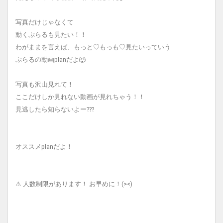
写真だけじゃなくて
動くぷらるも見たい！！
わがままを言えば、もっと♡もっも♡見たいっていう
ぷらるの動画planだよ🐺
写真も沢山見れて！
ここだけしか見れない動画が見れちゃう！！
見逃したら知らないよー???
オススメplanだよ！
⚠︎ 人数制限があります！ お早めに！(><)