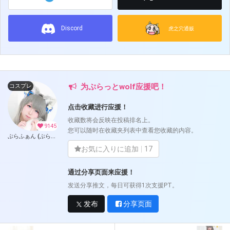
Discord
虎之穴通贩
为ぷらっとwolf应援吧！
コスプレ
点击收藏进行应援！
收藏数将会反映在投稿排名上。
9145
您可以随时在收藏夹列表中查看您收藏的内容。
ぷらふぁん (ぷらっとwolf)
お気に入りに追加
17
通过分享页面来应援！
发送分享推文，每日可获得1次支援PT。
发布
分享页面