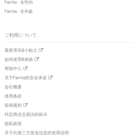
Fantia
-
女性向
Fantia
-
全年龄
ご利用について
最新资讯&小贴士
如何使用&体验
帮助中心
关于Fantia的安全承诺
会社概要
使用条款
投稿规则
特定商业交易法的标示
隐私政策
关于向第三方发送信息的使用说明