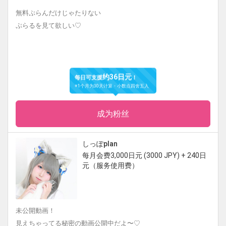
無料ぷらんだけじゃたりない
ぷらるを見て欲しい♡
约36日元
每日可支援
！
※1个月为30天计算・小数点四舍五入
成为粉丝
しっぽplan
每月会费3,000日元 (3000 JPY) + 240日
元（服务使用费）
未公開動画！
見えちゃってる秘密の動画公開中だよ〜♡