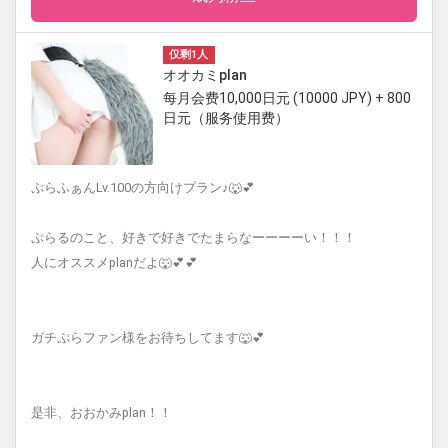
仅剩1人
オオカミplan
每月会费10,000日元 (10000 JPY) + 800
日元（服务使用费）
ぷらふぁんLv.100の方向けプラン♪🐺💕
ぷらるのこと、好きで好きでたまらなーーーーい！！！
人にオススメplanだよ🐺💕💕
ガチぷらファン様をお待ちしてます🐺💕
是非、おおかみplan！！