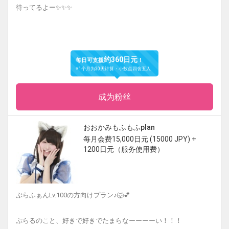
待ってるよー✨✨✨
约360日元
每日可支援
！
※1个月为30天计算・小数点四舍五入
成为粉丝
おおかみもふもふplan
每月会费15,000日元 (15000 JPY) +
1200日元（服务使用费）
ぷらふぁんLv.100の方向けプラン♪🐺💕
ぷらるのこと、好きで好きでたまらなーーーーい！！！