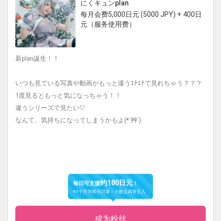
にくキュンplan
每月会费5,000日元 (5000 JPY) + 400日
元（服务使用费）
新plan誕生！！
いつも見ている写真や動画がもっと違うｴﾁｴﾁで見れちゃう？？？
1度見るともっと気になっちゃう！！
違うシリーズで見たい🤍
なんて、気持ちになってしまうかもよ(*´艸`)
约180日元
每日可支援
！
※1个月为30天计算・小数点四舍五入
成为粉丝