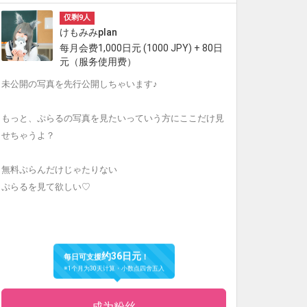
仅剩9人
けもみみplan
每月会费1,000日元 (1000 JPY) + 80日
元（服务使用费）
未公開の写真を先行公開しちゃいます♪
もっと、ぷらるの写真を見たいっていう方にここだけ見
せちゃうよ？
無料ぷらんだけじゃたりない
ぷらるを見て欲しい♡
约36日元
每日可支援
！
※1个月为30天计算・小数点四舍五入
成为粉丝