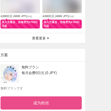
4,000日元 (4000 JPY)
4,000日元 (4000 JPY)
(
含税
)
(
含税
)
加入方案后，价格变为3704日
加入方案后，价格变为3704日
元起
元起
查看更多
方案
無料プラン
每月会费0日元 (0 JPY)
無料プランです
成为粉丝