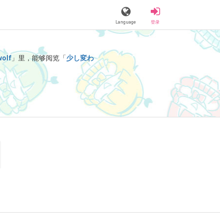
Language
登录
olf
」里，能够阅览「
少し変わ