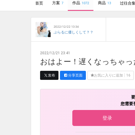
方案
作品
商品
首页
过往合
7
1072
13
2022/12/22 13:34
ぷらるに優しくして？？
2022/12/21 23:41
おはよー！遅くなっちゃっ
发布
分享页面
お気に入りに追加
16
您需要
登录