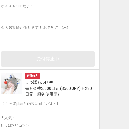
オススメplanだよ！
⚠︎ 人数制限があります！ お早めに！(><)
受付停止中
仅剩4人
しっぽもふplan
每月会费3,500日元 (3500 JPY) + 280
日元（服务使用费）
【 しっぽplanと内容は同じだよ♪ 】
大人気！
しっぽplan🐺✨✨