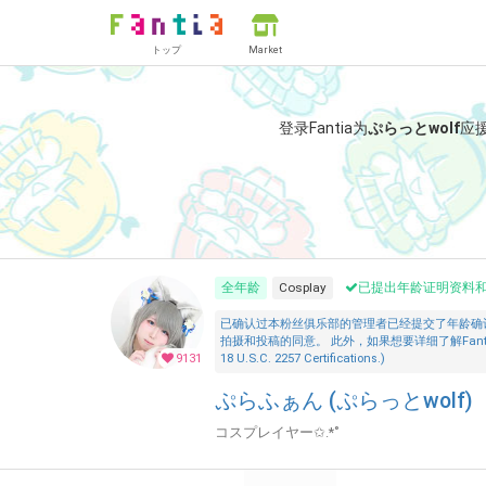
トップ
Market
登录Fantia为
ぷらっとwolf
应
全年龄
Cosplay
已提出年龄证明资料
已确认过本粉丝俱乐部的管理者已经提交了年龄确
拍摄和投稿的同意。 此外，如果想要详细了解Fantia的「安全措施
9131
18 U.S.C. 2257 Certifications.)
ぷらふぁん (ぷらっとwolf)
コスプレイヤー✩.*˚