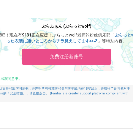
ぷらふぁん (ぷらっとwolf)
援吧！
现在有
9131
正在应援！
ぷらっとwolf老师的粉丝俱乐部「
ぷらっとw
った衣装に凄いところからチラ見えしてます👀💕
」等特别内容。
免费注册新账号
和出演同意书。
认文件和出演同意书，并声明所有投稿者和参与者年龄均在18岁以上，并获得了参与者对于
」，请直接点击。 (Fantia is a creator support platform compliant with