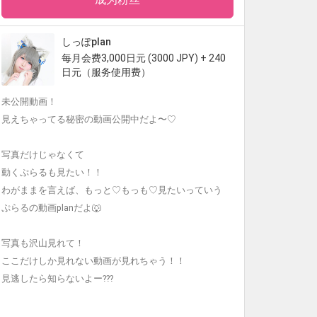
しっぽplan
每月会费3,000日元 (3000 JPY) + 240
日元（服务使用费）
未公開動画！
見えちゃってる秘密の動画公開中だよ〜♡
写真だけじゃなくて
動くぷらるも見たい！！
わがままを言えば、もっと♡もっも♡見たいっていう
ぷらるの動画planだよ🐺
写真も沢山見れて！
ここだけしか見れない動画が見れちゃう！！
見逃したら知らないよー???