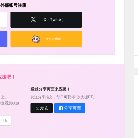
过外部账号注册
X（Twitter）
虎之穴通贩
应援吧！
通过分享页面来应援！
名上。
发送分享推文，每日可获得1次支援PT。
中查看您收藏
发布
分享页面
16