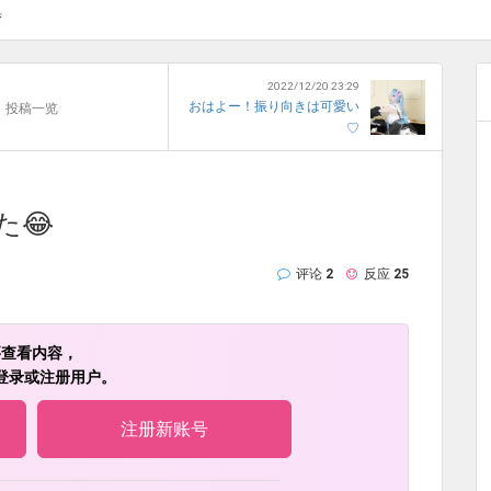
集
2022/12/20 23:29
おはよー！振り向きは可愛い
投稿一览
♡
た😂
评论
2
反应
25
要查看内容，
登录或注册用户。
注册新账号