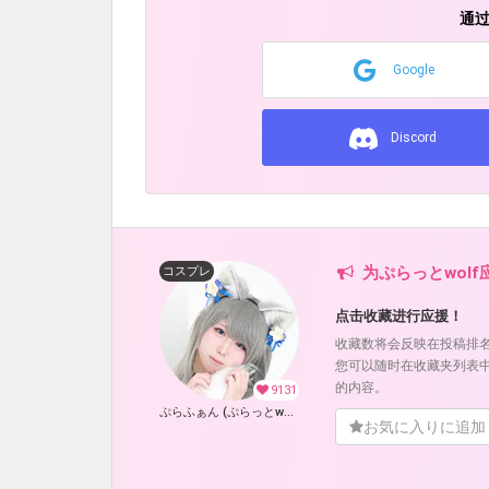
通
Google
Discord
为ぷらっとwolf
コスプレ
点击收藏进行应援！
收藏数将会反映在投稿排
您可以随时在收藏夹列表
的内容。
9131
ぷらふぁん (ぷらっとwolf)
お気に入りに追加