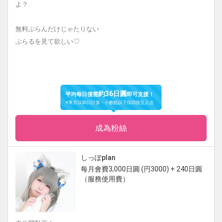
よ？
無料ぷらんだけじゃたりない
ぷらるを見て欲しい♡
約36日圓
平均每日僅需
即可支援！
※單月以30日計算・小數點以下採四捨五入法
成為粉絲
しっぽplan
每月會費3,000日圓 (円3000) + 240日圓
（服務使用費）