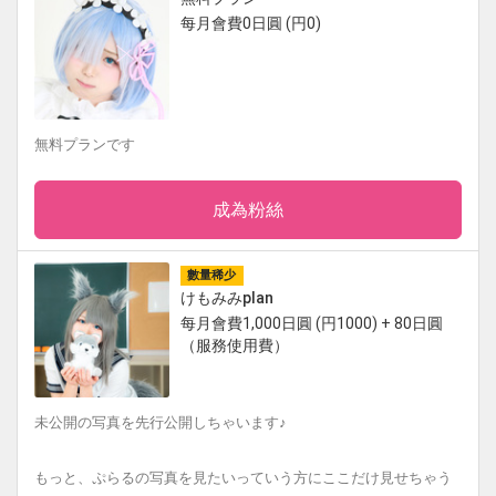
每月會費0日圓 (円0)
無料プランです
成為粉絲
數量稀少
けもみみplan
每月會費1,000日圓 (円1000) + 80日圓
（服務使用費）
未公開の写真を先行公開しちゃいます♪
もっと、ぷらるの写真を見たいっていう方にここだけ見せちゃう