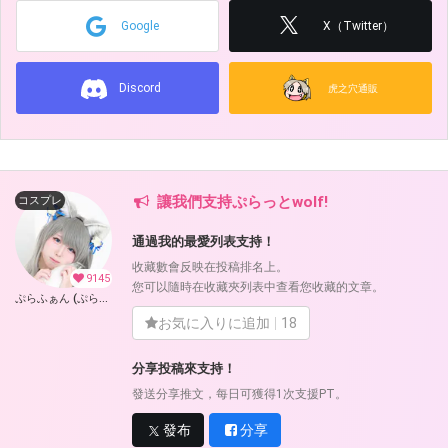
Google
X（Twitter）
Discord
虎之穴通販
讓我們支持ぷらっとwolf!
コスプレ
通過我的最愛列表支持！
收藏數會反映在投稿排名上。
9145
您可以隨時在收藏夾列表中查看您收藏的文章。
ぷらふぁん (ぷらっとwolf)
お気に入りに追加
18
分享投稿來支持！
發送分享推文，每日可獲得1次支援PT。
發布
分享