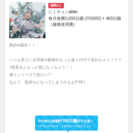
僅剩2人
にくキュンplan
每月會費5,000日圓 (円5000) + 400日圓
（服務使用費）
新plan誕生！！
いつも見ている写真や動画がもっと違うｴﾁｴﾁで見れちゃう？？？
1度見るともっと気になっちゃう！！
違うシリーズで見たい🤍
なんて、気持ちになってしまうかもよ(*´艸`)
約180日圓
平均每日僅需
即可支援！
※單月以30日計算・小數點以下採四捨五入法