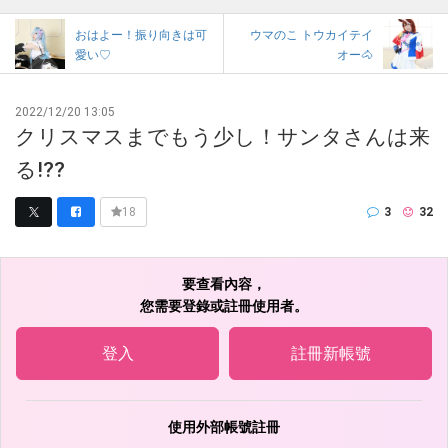
おはよー！振り向きは可
ウマのこ トウカイテイ
愛い♡
オー🐴
2022/12/20 13:05
クリスマスまでもう少し！サンタさんは来
る!??
3
32
18
要查看內容，
您需要登錄或註冊使用者。
登入
註冊新帳號
使用外部帳號註冊