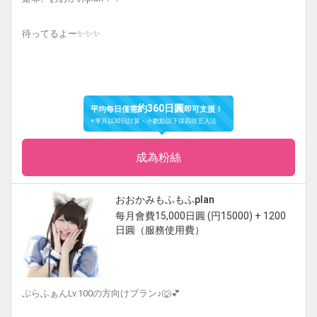
待ってるよー✨✨✨
約360日圓
平均每日僅需
即可支援！
※單月以30日計算・小數點以下採四捨五入法
成為粉絲
おおかみもふもふplan
每月會費15,000日圓 (円15000) + 1200
日圓（服務使用費）
ぷらふぁんLv.100の方向けプラン♪🐺💕