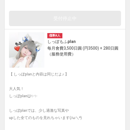
受付停止中
僅剩4人
しっぽもふplan
每月會費3,500日圓 (円3500) + 280日圓
（服務使用費）
【 しっぽplanと内容は同じだよ♪ 】
大人気！
しっぽplan🐺✨✨
しっぽplanでは、少し過激な写真や
upした全てのものを見れちゃいます(/ω＼*)