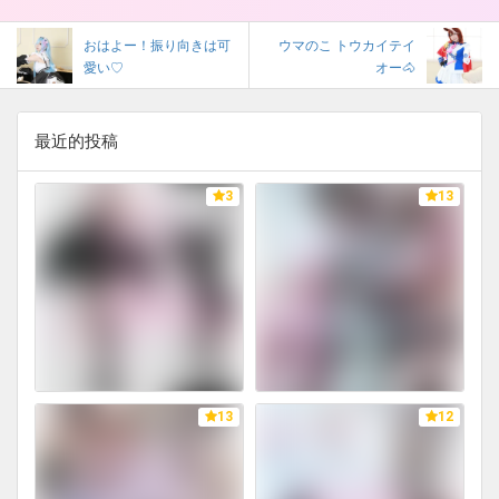
おはよー！振り向きは可
ウマのこ トウカイテイ
愛い♡
オー🐴
最近的投稿
3
13
13
12