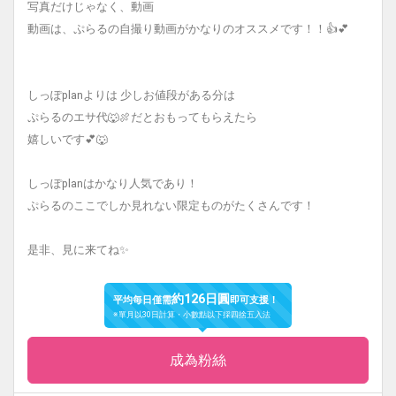
写真だけじゃなく、動画
動画は、ぷらるの自撮り動画がかなりのオススメです！！👍💕
しっぽplanよりは 少しお値段がある分は
ぷらるのエサ代🐺🍖だとおもってもらえたら
嬉しいです💕🐺
しっぽplanはかなり人気であり！
ぷらるのここでしか見れない限定ものがたくさんです！
是非、見に来てね✨
約126日圓
平均每日僅需
即可支援！
※單月以30日計算・小數點以下採四捨五入法
成為粉絲