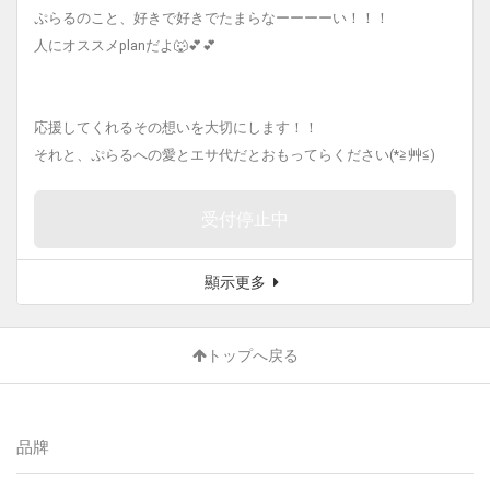
ぷらるのこと、好きで好きでたまらなーーーーい！！！
人にオススメplanだよ🐺💕💕
応援してくれるその想いを大切にします！！
それと、ぷらるへの愛とエサ代だとおもってらください(*≧艸≦)
受付停止中
顯示更多
トップへ戻る
品牌