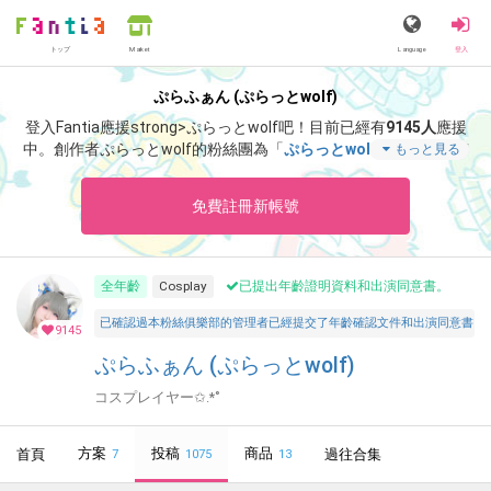
トップ
Language
登入
Market
ぷらふぁん (ぷらっとwolf)
登入Fantia應援strong>ぷらっとwolf吧！
目前已經有
9145人
應援
中。
創作者ぷらっとwolf的粉絲團為「
ぷらっとwolf
」、當中含有
もっと見る
「
夏コミ新作ROM ちょい見せ🫣💕衣装がセクシー過ぎて太もも
も、おしりもはち切れそう😂💕
」等非常獨特的內容滿足您的視覺
免費註冊新帳號
感官享受。
全年齡
Cosplay
已提出年齡證明資料和出演同意書。
已確認過本粉絲俱樂部的管理者已經提交了年齡確認文件和出演同意書，並聲明所有投稿者和參與者
9145
ぷらふぁん (ぷらっとwolf)
コスプレイヤー✩.*˚
方案
投稿
商品
首頁
過往合集
7
1075
13