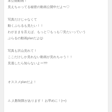
未公開動画！
見えちゃってる秘密の動画公開中だよ〜♡
写真だけじゃなくて
動くぷらるも見たい！！
わがままを言えば、もっと♡もっも♡見たいっていう
ぷらるの動画planだよ🐺
写真も沢山見れて！
ここだけしか見れない動画が見れちゃう！！
見逃したら知らないよー???
オススメplanだよ！
⚠︎ 人数制限があります！ お早めに！(><)