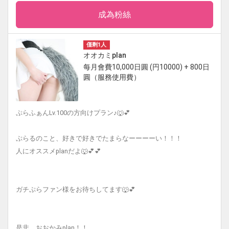
成為粉絲
僅剩1人
オオカミplan
每月會費10,000日圓 (円10000) + 800日
圓（服務使用費）
ぷらふぁんLv.100の方向けプラン♪🐺💕
ぷらるのこと、好きで好きでたまらなーーーーい！！！
人にオススメplanだよ🐺💕💕
ガチぷらファン様をお待ちしてます🐺💕
是非、おおかみplan！！