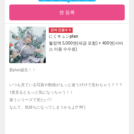
팬 등록
잔여 인원수 4
にくキュンplan
월정액 5,000엔(세금 포함) + 400엔(서비
스 이용 수수료)
新plan誕生！！
いつも見ている写真や動画がもっと違うｴﾁｴﾁで見れちゃう？？？
1度見るともっと気になっちゃう！！
違うシリーズで見たい🤍
なんて、気持ちになってしまうかもよ(*´艸`)