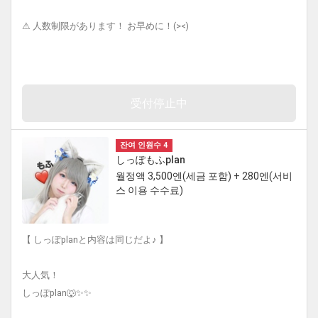
⚠︎ 人数制限があります！ お早めに！(><)
受付停止中
잔여 인원수 4
しっぽもふplan
월정액 3,500엔(세금 포함) + 280엔(서비
스 이용 수수료)
【 しっぽplanと内容は同じだよ♪ 】
大人気！
しっぽplan🐺✨✨