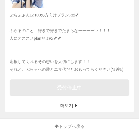
ぷらふぁんLv.100の方向けプラン♪🐺💕
ぷらるのこと、好きで好きでたまらなーーーーい！！！
人にオススメplanだよ🐺💕💕
応援してくれるその想いを大切にします！！
それと、ぷらるへの愛とエサ代だとおもってらください(*≧艸≦)
受付停止中
더보기
トップへ戻る