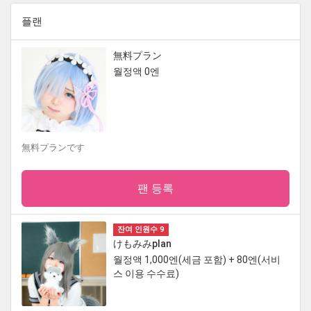
플랜
無料プラン
월정액 0엔
無料プランです
팬 등록
잔여 인원수 9
けもみみplan
월정액 1,000엔(세금 포함) + 80엔(서비
스 이용 수수료)