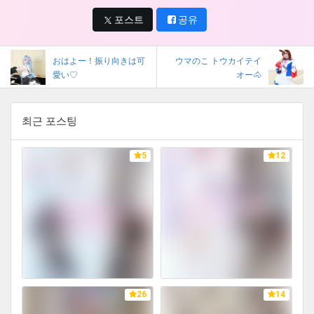
포스트
공유
おはよー！振り向きは可
ウマのこ トウカイテイ
愛い♡
オー🐴
최근 포스팅
5
12
26
14