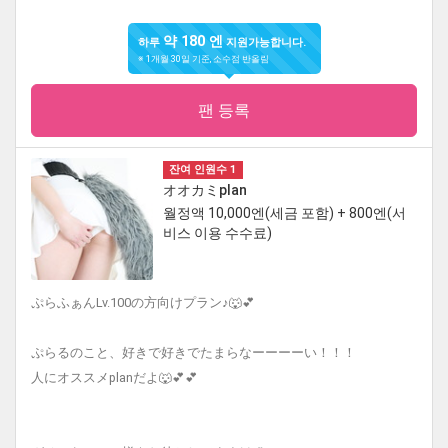
약 180 엔
하루
지원가능합니다.
※ 1개월 30일 기준, 소수점 반올림
팬 등록
잔여 인원수 1
オオカミplan
월정액 10,000엔(세금 포함) + 800엔(서
비스 이용 수수료)
ぷらふぁんLv.100の方向けプラン♪🐺💕
ぷらるのこと、好きで好きでたまらなーーーーい！！！
人にオススメplanだよ🐺💕💕