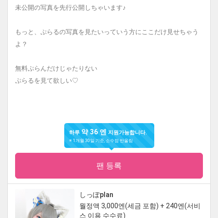
未公開の写真を先行公開しちゃいます♪
もっと、ぷらるの写真を見たいっていう方にここだけ見せちゃう
よ？
無料ぷらんだけじゃたりない
ぷらるを見て欲しい♡
약 36 엔
하루
지원가능합니다.
※ 1개월 30일 기준, 소수점 반올림
팬 등록
しっぽplan
월정액 3,000엔(세금 포함) + 240엔(서비
스 이용 수수료)