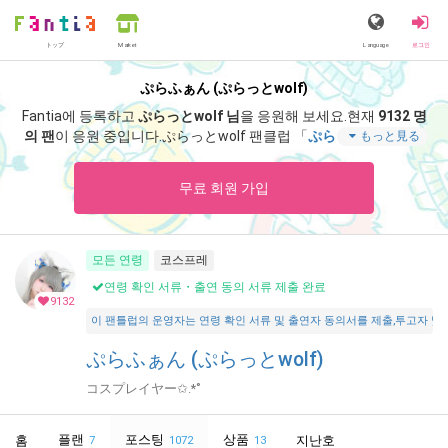
トップ
Language
로그인
Market
ぷらふぁん (ぷらっとwolf)
Fantia에 등록하고
ぷらっとwolf 님
을 응원해 보세요.
현재
9132 명
의 팬
이 응원 중입니다.
ぷらっとwolf 팬클럽 「
ぷらっとwolf
」 에
もっと見る
서는 「
少し変わった衣装に凄いところからチラ見えしてます👀
💕
」 등 스페셜 콘텐츠를 즐기실 수 있습니다.
무료 회원 가입
모든 연령
코스프레
연령 확인 서류・출연 동의 서류 제출 완료
9132
이 팬틀럽의 운영자는 연령 확인 서류 및 출연자 동의서를 제출,투고자 및 출연자가 18
ぷらふぁん (ぷらっとwolf)
コスプレイヤー✩.*˚
플랜
포스팅
상품
홈
지난호
7
1072
13