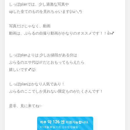
しっぽplanでは、少し過激な写真や
upした全てのものを見れちゃいます(/ω＼*)
写真だけじゃなく、動画
動画は、ぷらるの自撮り動画がかなりのオススメです！！👍💕
しっぽplanよりは 少しお値段がある分は
ぷらるのエサ代🐺🍖だとおもってもらえたら
嬉しいです💕🐺
しっぽplanはかなり人気であり！
ぷらるのここでしか見れない限定ものがたくさんです！
是非、見に来てね✨
약 126 엔
하루
지원가능합니다.
※ 1개월 30일 기준, 소수점 반올림