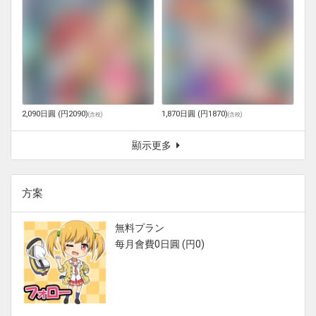
2,090日圓 (円2090)
1,870日圓 (円1870)
(
含稅
)
(
含稅
)
顯示更多
方案
無料プラン
每月會費0日圓 (円0)