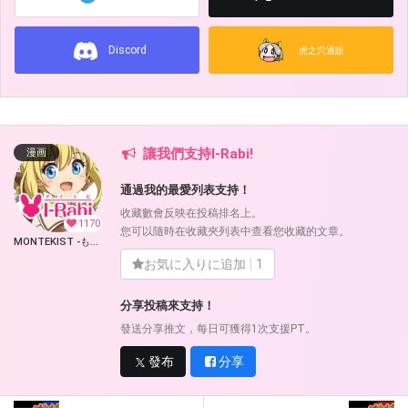
Discord
虎之穴通販
讓我們支持I-Rabi!
漫画
通過我的最愛列表支持！
收藏數會反映在投稿排名上。
1170
您可以隨時在收藏夾列表中查看您收藏的文章。
MONTEKIST -もんてきすと- (I-Rabi)
お気に入りに追加
1
分享投稿來支持！
發送分享推文，每日可獲得1次支援PT。
發布
分享