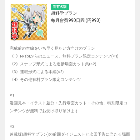
尚有名額
超科学プラン
每月會費990日圓 (円990)
完成前の本編をいち早く見たい方向けのプラン
《1》I-Rabiからのニュース、無料プラン限定コンテンツ(※1)
《2》スナップ形式による進捗場面カット集(※2)
《3》連載形式による本編(※3)
《4》その他有料プラン限定コンテンツ
※1
漫画見本・イラスト差分・先行場面カット・その他、特別限定コ
ンテンツが無料でお受け取り頂けます
※2
連載版(超科学プラン)の前回ダイジェストと次回予告に当たる場面