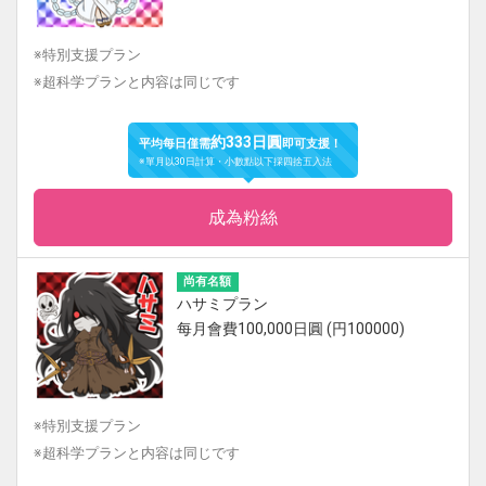
※特別支援プラン
※超科学プランと内容は同じです
約333日圓
平均每日僅需
即可支援！
※單月以30日計算・小數點以下採四捨五入法
成為粉絲
尚有名額
ハサミプラン
每月會費100,000日圓 (円100000)
※特別支援プラン
※超科学プランと内容は同じです