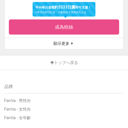
約3333日圓
平均每日僅需
即可支援！
※單月以30日計算・小數點以下採四捨五入法
成為粉絲
顯示更多
トップへ戻る
品牌
Fantia
-
男性向
Fantia
-
女性向
Fantia
-
全年齡