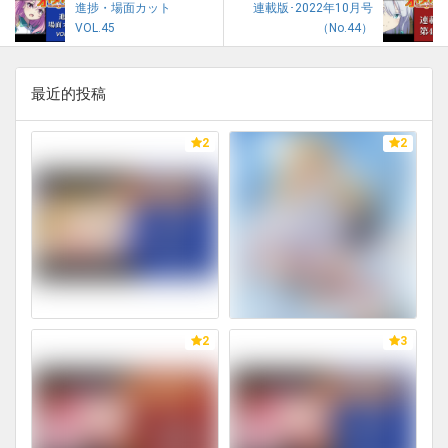
進捗・場面カット
連載版･2022年10月号
VOL.45
（No.44）
最近的投稿
2
2
2
3