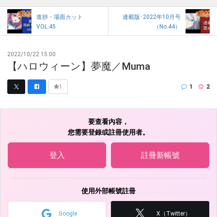
進捗・場面カット
連載版･2022年10月号
VOL.45
（No.44）
2022/10/22 15:00
【ハロウィーン】夢魔／Muma
1
2
1
要查看內容，
您需要登錄或註冊使用者。
登入
註冊新帳號
使用外部帳號註冊
Google
X（Twitter）