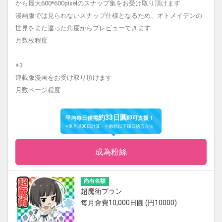
から最大600*600pixelのスナップ集をお受け取り頂けます
漫画版では見られないスナップ仕様となるため、オトメイデンの
世界をまた違った角度からプレビューできます
月数枚程度
※3
連載版漫画をお受け取り頂けます
月数ページ程度
約33日圓
平均每日僅需
即可支援！
※單月以30日計算・小數點以下採四捨五入法
成為粉絲
尚有名額
超魔術プラン
每月會費10,000日圓 (円10000)