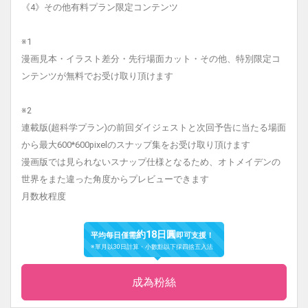
《4》その他有料プラン限定コンテンツ
※1
漫画見本・イラスト差分・先行場面カット・その他、特別限定コ
ンテンツが無料でお受け取り頂けます
※2
連載版(超科学プラン)の前回ダイジェストと次回予告に当たる場面
から最大600*600pixelのスナップ集をお受け取り頂けます
漫画版では見られないスナップ仕様となるため、オトメイデンの
世界をまた違った角度からプレビューできます
月数枚程度
約18日圓
平均每日僅需
即可支援！
※單月以30日計算・小數點以下採四捨五入法
成為粉絲