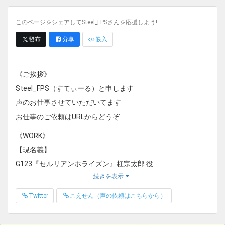
このページをシェアしてSteel_FPSさんを応援しよう!
發布
分享
嵌入
《ご挨拶》
Steel_FPS（すてぃーる）と申します
声のお仕事させていただいてます
お仕事のご依頼はURLからどうぞ
《WORK》
【現名義】
G123『セルリアンホライズン』杠宗太郎 役
続きを表示
Nintendo Switch『シャドーコリドー 影の回廊』……K 役
ホラーゲーム『Shadow Corridor』……K 役
Twitter
こえせん（声の依頼はこちらから）
企業様 TV番組 ナレーション
PBW『煉界のディスメソロジア』『ゆうしゃのがっこ～！』