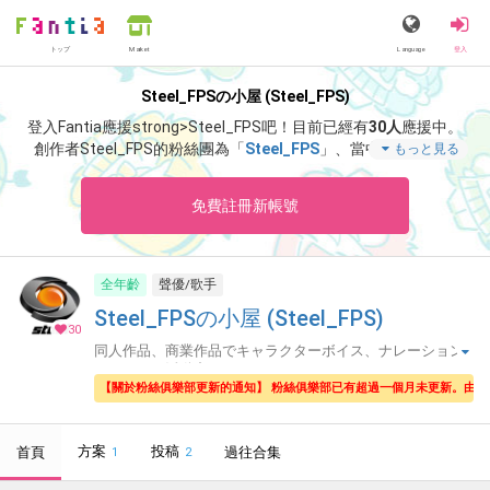
トップ
Language
登入
Market
Steel_FPSの小屋 (Steel_FPS)
登入Fantia應援strong>Steel_FPS吧！
目前已經有
30人
應援中。
創作者Steel_FPS的粉絲團為「
Steel_FPS
」、當中含有「
『影
もっと見る
廊』またの名を『シャドーコリドー 影の回廊』
」等非常獨特的
內容滿足您的視覺感官享受。
免費註冊新帳號
全年齡
聲優/歌手
Steel_FPSの小屋 (Steel_FPS)
30
同人作品、商業作品でキャラクターボイス、ナレーション
をしながら活動中🧢
【關於粉絲俱樂部更新的通知】 粉絲俱樂部已有超過一個月未更新。由
方案
投稿
首頁
過往合集
1
2