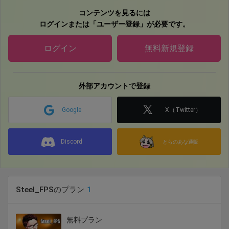
VA
コンテンツを見るには
ログインまたは「ユーザー登録」が必要です。
【旧名義】
スマートフォンアプリ『憂国の大戦2』……キャラクター5 役
ログイン
無料新規登録
アニメ『森の奥停留場 第二話 「6月2日」』……アナウンス 役
アニメ『エイカーズカンパニー』……ディパーチャ 役
アニメ『たましち！』……川上 役
外部アカウントで登録
スマートフォンアプリ『バトルブレイブ』
Google
X（Twitter）
アニメ『逆面』……坊主役
GTA5動画『昨日までの僕はクズでした』……青年 役
Discord
近畿地方 野外イベント PV音声
とらのあな通販
YoutubeCM PV音声2件
ナレーション未公開18件
Steel_FPSのプラン
1
無料プラン