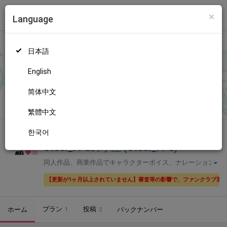
×
Language
トップ
Language
ログイン
Market
Steel_FPSの小屋 (Steel_FPS)
日本語
ファンティアに登録して
Steel_FPSさん
を応援しよう！
現在
30人
のファン
が応援しています。
Steel_FPSさんのファンクラブ「
St
もっと見る
English
eel_FPS
」では、「
『影廊』またの名を『シャドーコリドー 影の
回廊』
」などの特別なコンテンツをお楽しみいただけます。
简体中文
無料新規登録
繁體中文
한국어
全年齢向け
声優・歌い手
Steel_FPSの小屋 (Steel_FPS)
30
同人作品、商業作品でキャラクターボイス、ナレーション
をしながら活動中🧢
【更新が1ヶ月以上されていません】審査等の影響で、ファンクラブ運
プラン
投稿
ホーム
バックナンバー
1
2