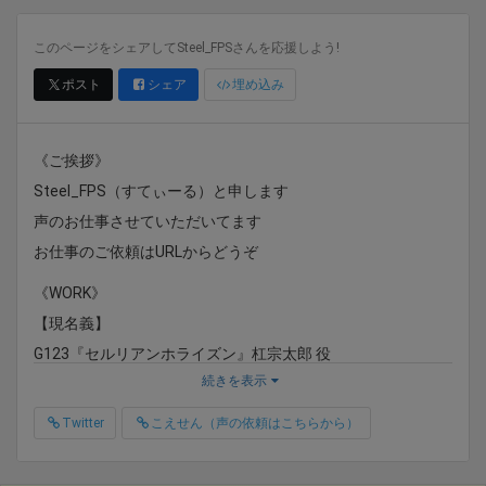
このページをシェアしてSteel_FPSさんを応援しよう!
ポスト
シェア
埋め込み
《ご挨拶》
Steel_FPS（すてぃーる）と申します
声のお仕事させていただいてます
お仕事のご依頼はURLからどうぞ
《WORK》
【現名義】
G123『セルリアンホライズン』杠宗太郎 役
続きを表示
Nintendo Switch『シャドーコリドー 影の回廊』……K 役
ホラーゲーム『Shadow Corridor』……K 役
Twitter
こえせん（声の依頼はこちらから）
企業様 TV番組 ナレーション
PBW『煉界のディスメソロジア』『ゆうしゃのがっこ～！』