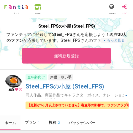
トップ
Language
ログイン
Market
Steel_FPSの小屋 (Steel_FPS)
ファンティアに登録して
Steel_FPSさん
を応援しよう！
現在
30人
のファン
が応援しています。
Steel_FPSさんのファンクラブ「
St
もっと見る
eel_FPS
」では、「
『影廊』またの名を『シャドーコリドー 影の
回廊』
」などの特別なコンテンツをお楽しみいただけます。
無料新規登録
全年齢向け
声優・歌い手
Steel_FPSの小屋 (Steel_FPS)
30
同人作品、商業作品でキャラクターボイス、ナレーション
をしながら活動中🧢
【更新が1ヶ月以上されていません】審査等の影響で、ファンクラブ運
プラン
投稿
ホーム
バックナンバー
1
2