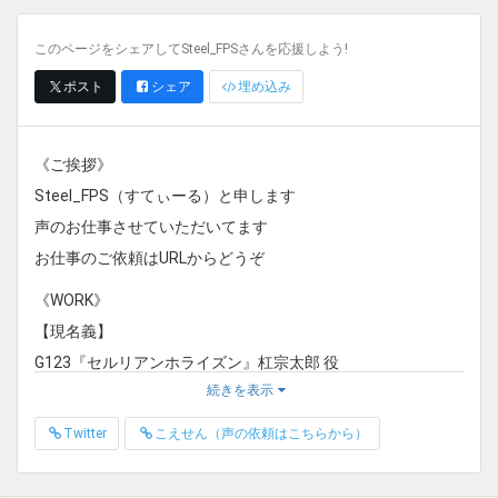
このページをシェアしてSteel_FPSさんを応援しよう!
ポスト
シェア
埋め込み
《ご挨拶》
Steel_FPS（すてぃーる）と申します
声のお仕事させていただいてます
お仕事のご依頼はURLからどうぞ
《WORK》
【現名義】
G123『セルリアンホライズン』杠宗太郎 役
続きを表示
Nintendo Switch『シャドーコリドー 影の回廊』……K 役
ホラーゲーム『Shadow Corridor』……K 役
Twitter
こえせん（声の依頼はこちらから）
企業様 TV番組 ナレーション
PBW『煉界のディスメソロジア』『ゆうしゃのがっこ～！』