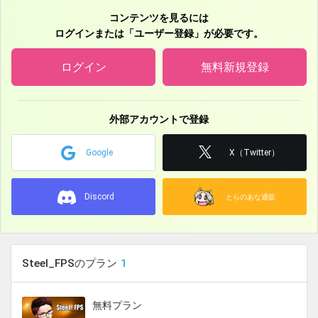
VA
コンテンツを見るには
ログインまたは「ユーザー登録」が必要です。
【旧名義】
スマートフォンアプリ『憂国の大戦2』……キャラクター5 役
ログイン
無料新規登録
アニメ『森の奥停留場 第二話 「6月2日」』……アナウンス 役
アニメ『エイカーズカンパニー』……ディパーチャ 役
アニメ『たましち！』……川上 役
外部アカウントで登録
スマートフォンアプリ『バトルブレイブ』
Google
X（Twitter）
アニメ『逆面』……坊主役
GTA5動画『昨日までの僕はクズでした』……青年 役
Discord
近畿地方 野外イベント PV音声
とらのあな通販
YoutubeCM PV音声2件
ナレーション未公開18件
Steel_FPSのプラン
1
無料プラン