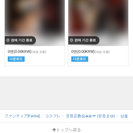
판매 기간 종료
판매 기간 종료
0엔
(0.00KRW)
0엔
(0.00KRW)
(세금 포함)
(세금 포함)
다운로드
다운로드
ファンティア[Fantia]
コスプレ
甘音正教会⛪🎀🪽 (甘音まゆ)
상품
トップへ戻る