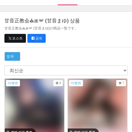
甘音正教会⛪🎀🪽 (甘音まゆ)
상품
甘音正教会⛪🎀🪽 (甘音まゆ)の商品一覧です。
포스트
공유
모두
이벤트
이벤트
8
7