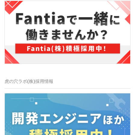
虎の穴ラボ(株)採用情報