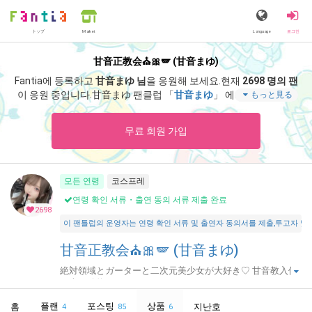
トップ
Language
로그인
Market
甘音正教会⛪🎀🪽 (甘音まゆ)
Fantia에 등록하고
甘音まゆ 님
을 응원해 보세요.
현재
2698 명의 팬
이 응원 중입니다.
甘音まゆ 팬클럽 「
甘音まゆ
」 에서는 「
♡浴衣
もっと見る
♡
」 등 스페셜 콘텐츠를 즐기실 수 있습니다.
무료 회원 가입
모든 연령
코스프레
연령 확인 서류・출연 동의 서류 제출 완료
2698
이 팬틀럽의 운영자는 연령 확인 서류 및 출연자 동의서를 제출,투고자 및 출연자가 18
甘音正教会⛪🎀🪽 (甘音まゆ)
絶対領域とガーターと二次元美少女が大好き♡ 甘音教入信
で幸せ確約ですᐡɞ̴̶̷ ̫ ᴗ̤ᐡ ｰ ⛪️🎀🪽
플랜
포스팅
상품
홈
지난호
4
85
6