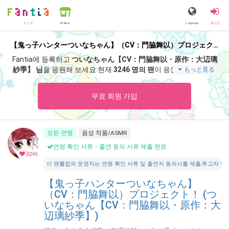
トップ
Language
로그인
Market
【鬼っ子ハンターついなちゃん】（CV：門脇舞以）プロジェクト！ (ついなちゃん【CV：門脇舞以・原作：大辺璃紗季】)
Fantia에 등록하고
ついなちゃん【CV：門脇舞以・原作：大辺璃
紗季】 님
을 응원해 보세요.
현재
3246 명의 팬
이 응원 중입니다.
つ
もっと見る
いなちゃん【CV：門脇舞以・原作：大辺璃紗季】 팬클럽 「
つい
なちゃん【CV：門脇舞以・原作：大辺璃紗季】
」 에서는 「
【秋
무료 회원 가입
季限定】切り絵ついなちゃん御朱印（秋）🌟授与開始❣️【紅冨台
寺様】
」 등 스페셜 콘텐츠를 즐기실 수 있습니다.
모든 연령
음성 작품/ASMR
연령 확인 서류・출연 동의 서류 제출 완료
3246
이 팬틀럽의 운영자는 연령 확인 서류 및 출연자 동의서를 제출,투고자 및 출연자가 18
【鬼っ子ハンターついなちゃん】
（CV：門脇舞以）プロジェクト！ (つ
いなちゃん【CV：門脇舞以・原作：大
辺璃紗季】)