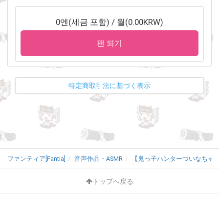
創作、自作発言、販売等は不可）。
・#ついなちゃんの友達 を名乗ることができますw
0엔(세금 포함) / 월(0.00KRW)
・その他の特典も順次追加予定！
팬 되기
※漫画やイラストは、このファンティアにおけるボイスドラマプロ
ジェクトのおまけコンテンツであり、毎月の配信を約束するもの
ではありません。念のため。
特定商取引法に基づく表示
ファンティア[Fantia]
音声作品・ASMR
【鬼っ子ハンターついなちゃん
トップへ戻る