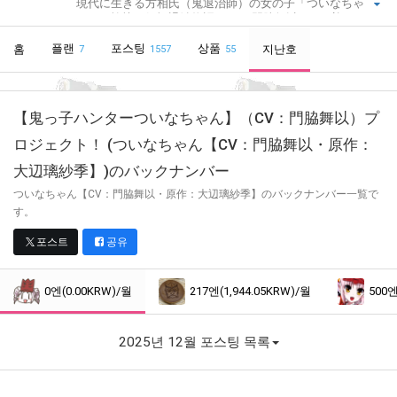
現代に生きる方相氏（鬼退治師）の女の子「ついなちゃ
ん」の愉快な妖怪退治物語。CVに門脇舞以さんを迎え、オ
リジナルボイスドラマを毎月配信中です！コースにより、
플랜
ボイスドラマに加え、フリートークコーナーや追加音源、
포스팅
상품
홈
지난호
7
1557
55
追加イラストなどなど、各種特典のダウンロードあり！※つ
いなちゃんは、静岡・紅冨台寺、奈良・吉祥草寺、栃木・
大前神社節分大祭・節分講社公認萌えキャラクターです。
【鬼っ子ハンターついなちゃん】（CV：門脇舞以）プ
ロジェクト！ (ついなちゃん【CV：門脇舞以・原作：
大辺璃紗季】)
のバックナンバー
ついなちゃん【CV：門脇舞以・原作：大辺璃紗季】のバックナンバー一覧で
す。
포스트
공유
0엔(0.00KRW)/월
217엔(1,944.05KRW)/월
500엔
2025년 12월 포스팅 목록