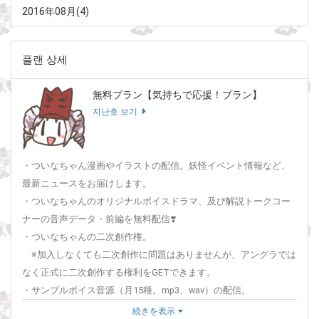
2016年08月(4)
플랜 상세
無料プラン【気持ちで応援！プラン】
지난호 보기
・ついなちゃん漫画やイラストの配信。妖怪イベント情報など、
最新ニュースをお届けします。
・ついなちゃんのオリジナルボイスドラマ、及び解説トークコー
ナーの音声データ・前編を無料配信❣️
・ついなちゃんの二次創作権。
※加入しなくても二次創作に問題はありませんが、アングラでは
なく正式に二次創作する権利をGETできます。
・サンプルボイス音源（月15種。mp3、wav）の配信。
この音源を用いた二次創作が可です（法律や公序良俗に反する
続きを表示