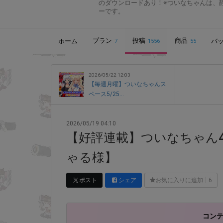
のダウンロードあり！※ついなちゃんは、
ーです。
プラン
投稿
商品
ホーム
バ
7
1556
55
2026/05/22 12:03
【毎週月曜】ついなちゃんス
ペース5/25...
2026/05/19 04:10
【好評連載】ついなちゃん4コ
ゃる様】
ポスト
シェア
お気に入りに追加
6
コン