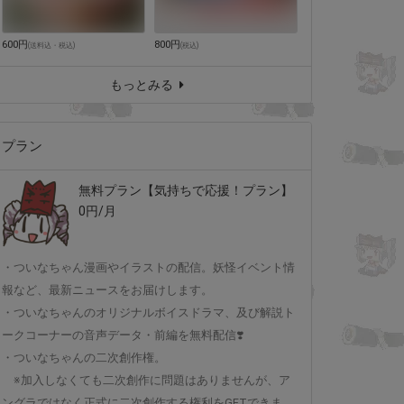
600円
800円
(
送料込・税込
)
(
税込
)
もっとみる
プラン
無料プラン【気持ちで応援！プラン】
0円/月
・ついなちゃん漫画やイラストの配信。妖怪イベント情
報など、最新ニュースをお届けします。
・ついなちゃんのオリジナルボイスドラマ、及び解説ト
ークコーナーの音声データ・前編を無料配信❣️
・ついなちゃんの二次創作権。
※加入しなくても二次創作に問題はありませんが、ア
ングラではなく正式に二次創作する権利をGETできま