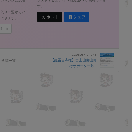
ランキングに反映
ポストすると、1日1回支援PTが獲得できま
す。
に入り一覧からい
ポスト
シェア
覧できます。
加
6
2026/05/18 10:45
【紅冨台寺様】富士山御山修
投稿一覧
行サポーター募...