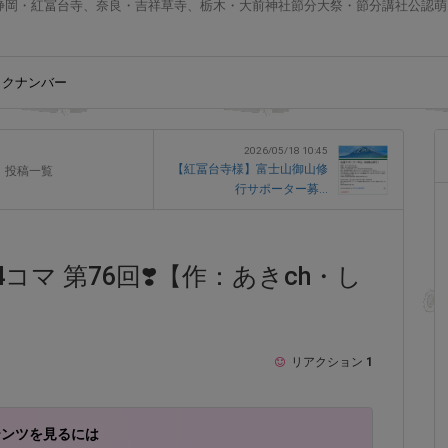
静岡・紅冨台寺、奈良・吉祥草寺、栃木・大前神社節分大祭・節分講社公認萌
ックナンバー
2026/05/18 10:45
【紅冨台寺様】富士山御山修
投稿一覧
行サポーター募...
マ 第76回❣️【作：あきch・し
リアクション
1
テンツを見るには