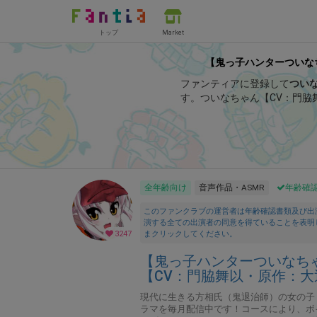
トップ
Market
【鬼っ子ハンターついなち
ファンティアに登録して
つい
す。
ついなちゃん【CV：門脇
では、「
【8/23】如月追儺祭
全年齢向け
音声作品・ASMR
年齢確
このファンクラブの運営者は年齢確認書類及び出
演する全ての出演者の同意を得ていることを表明
3247
まクリックしてください。
【鬼っ子ハンターついなちゃ
【CV：門脇舞以・原作：大
現代に生きる方相氏（鬼退治師）の女の子
ラマを毎月配信中です！コースにより、ボ