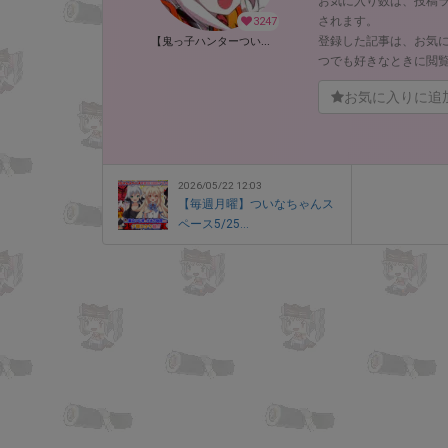
お気に入り数は、投稿
されます。
3247
登録した記事は、お気
【鬼っ子ハンターついなちゃん】（CV：門脇舞以）プロジェクト！ (ついなちゃん【CV：門脇舞以・原作：大辺璃紗季】)
つでも好きなときに閲
お気に入りに追
2026/05/22 12:03
【毎週月曜】ついなちゃんス
ペース5/25...