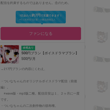
配信を約束するものではありません。念のため。
約7円
1日あたり
で支援できます！
※1ヶ月30日で計算・小数点四捨五入
ファンになる
余裕あり
500円プラン【ボイスドラマプラン】
500円/月
→217円プランの内容にくわえ、
・ついなちゃんのオリジナルボイスドラマ配信（前後
編）。
※wave版・mp3版二種。配信目安は１、２ヶ月に一度
です。
・ついなちゃんの二次創作物の頒布権。