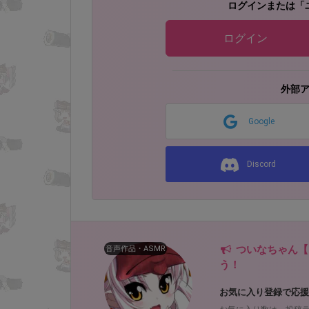
ログインまたは「
ログイン
外部
Google
Discord
ついなちゃん【
音声作品・ASMR
う！
お気に入り登録で応援