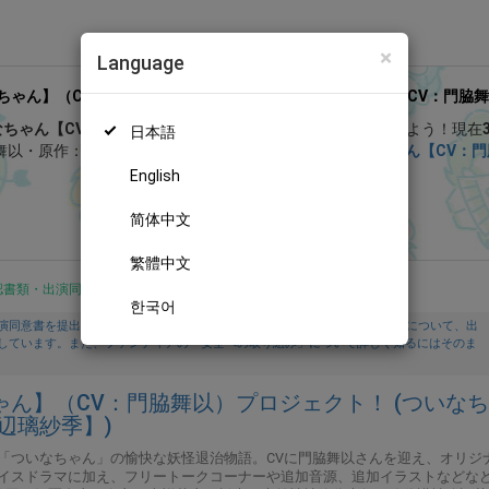
×
Language
ゃん】（CV：門脇舞以）プロジェクト！ (ついなちゃん【CV：門脇
なちゃん【CV：門脇舞以・原作：大辺璃紗季】さん
を応援しよう！
現在
日本語
舞以・原作：大辺璃紗季】さんのファンクラブ「
ついなちゃん【CV：
トークライブ予約お申込み開始❣️【SPゲスト：とろ美様🌟】
」などの特別
English
けます。
無料新規登録
简体中文
繁體中文
認書類・出演同意書類提出済
한국어
演同意書を提出し、投稿者及び出演者が18歳以上であること、撮影及び投稿について、出
しています。また、ファンティアの「安全への取り組み」について詳しく知るにはそのま
ん】（CV：門脇舞以）プロジェクト！ (ついな
辺璃紗季】)
「ついなちゃん」の愉快な妖怪退治物語。CVに門脇舞以さんを迎え、オリジ
イスドラマに加え、フリートークコーナーや追加音源、追加イラストなどな