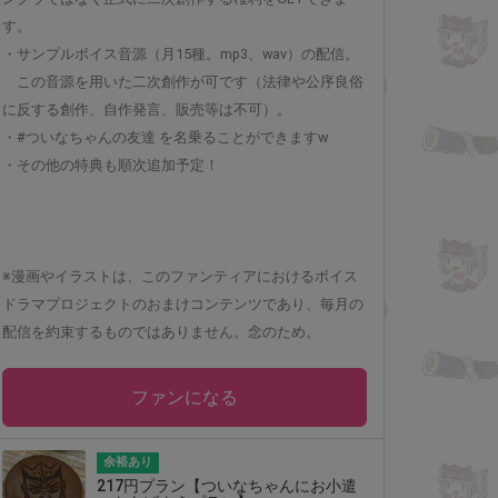
す。
・サンプルボイス音源（月15種。mp3、wav）の配信。
この音源を用いた二次創作が可です（法律や公序良俗
に反する創作、自作発言、販売等は不可）。
・#ついなちゃんの友達 を名乗ることができますw
・その他の特典も順次追加予定！
※漫画やイラストは、このファンティアにおけるボイス
ドラマプロジェクトのおまけコンテンツであり、毎月の
配信を約束するものではありません。念のため。
ファンになる
余裕あり
217円プラン【ついなちゃんにお小遣