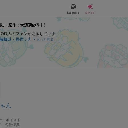
Language
ログイン
舞以・原作：大辺璃紗季】)
3247人のファン
が応援していま
門脇舞以・原作：大辺璃紗季】
」
もっと見る
なコンテンツをお楽しみいただ
ちゃん
ナルボイスド
ど、各種特典