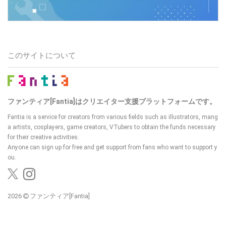
このサイトについて
ファンティア[Fantia]はクリエイター支援プラットフォームです。
Fantia is a service for creators from various fields such as illustrators, mang
a artists, cosplayers, game creators, VTubers to obtain the funds necessary
for their creative activities.
Anyone can sign up for free and get support from fans who want to support y
ou.
2026
ファンティア[Fantia]