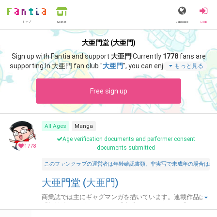
トップ
Language
Login
Market
大亜門堂 (大亜門)
Sign up with Fantia and support
大亜門
!
Currently
1778
fans are
supporting.
In 大亜門 fan club "
大亜門
", you can enjoy special con
もっと見る
tent such as "
【キャラクター図鑑】阿久津宏海
".
Free sign up
All Ages
Manga
Age verification documents and performer consent
1778
documents submitted
このファンクラブの運営者は年齢確認書類、非実写で未成年の場合は親
大亜門堂 (大亜門)
商業誌では主にギャグマンガを描いています。連載作品は
「無敵鉄姫スピンちゃん」「太臓もて王サーガ」「わたし
はキャワワワ!!」「大亜門のドンときいてみよう！」