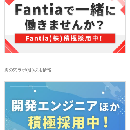
虎の穴ラボ(株)採用情報