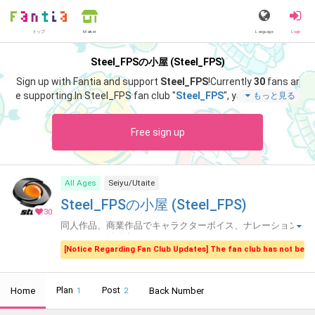
トップ
Language
Login
Market
Steel_FPSの小屋 (Steel_FPS)
Sign up with Fantia and support
Steel_FPS
!
Currently
30
fans ar
e supporting.
In Steel_FPS fan club "
Steel_FPS
", you can enjoy s
もっと見る
pecial content such as "
『影廊』またの名を『シャドーコリドー
影の回廊』
".
Free sign up
All Ages
Seiyu/Utaite
Steel_FPSの小屋 (Steel_FPS)
30
同人作品、商業作品でキャラクターボイス、ナレーション
をしながら活動中🧢
[Notice Regarding Fan Club Updates] The fan club has not been 
Plan
Post
Home
Back Number
1
2