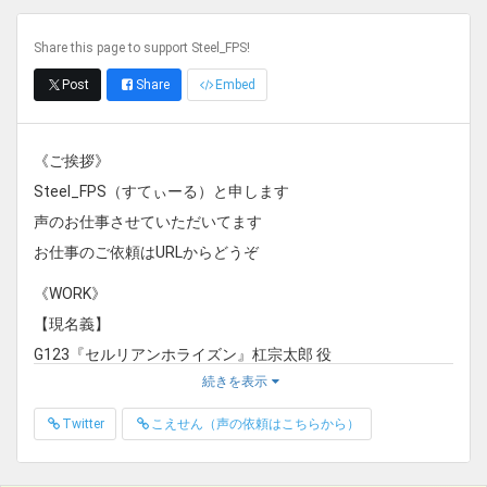
Share this page to support Steel_FPS!
Post
Share
Embed
《ご挨拶》
Steel_FPS（すてぃーる）と申します
声のお仕事させていただいてます
お仕事のご依頼はURLからどうぞ
《WORK》
【現名義】
G123『セルリアンホライズン』杠宗太郎 役
続きを表示
Nintendo Switch『シャドーコリドー 影の回廊』……K 役
ホラーゲーム『Shadow Corridor』……K 役
Twitter
こえせん（声の依頼はこちらから）
企業様 TV番組 ナレーション
PBW『煉界のディスメソロジア』『ゆうしゃのがっこ～！』