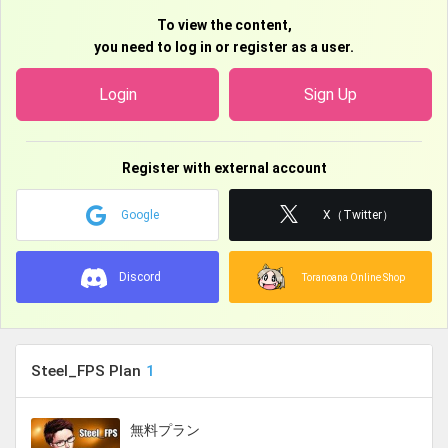
VA
To view the content,
you need to log in or register as a user.
【旧名義】
スマートフォンアプリ『憂国の大戦2』……キャラクター5 役
Login
Sign Up
アニメ『森の奥停留場 第二話 「6月2日」』……アナウンス 役
アニメ『エイカーズカンパニー』……ディパーチャ 役
アニメ『たましち！』……川上 役
Register with external account
スマートフォンアプリ『バトルブレイブ』
Google
X（Twitter）
アニメ『逆面』……坊主役
GTA5動画『昨日までの僕はクズでした』……青年 役
Discord
近畿地方 野外イベント PV音声
Toranoana Online Shop
YoutubeCM PV音声2件
ナレーション未公開18件
Steel_FPS Plan
1
無料プラン