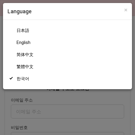
×
検索機能および、ランキングの表示はログインが必要です
×
Language
日本語
English
로그인
简体中文
繁體中文
日本語
English
简体中文
繁體中文
한국어
한국어
이메일 주소로 로그인
이메일 주소
비밀번호