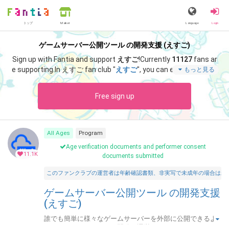
トップ
Language
Login
Market
ゲームサーバー公開ツール の開発支援 (えすご)
Sign up with Fantia and support
えすご
!
Currently
11127
fans ar
e supporting.
In えすご fan club "
えすご
", you can enjoy special c
もっと見る
ontent such as "
サポート感謝！アドレス固定化「なし」・月額
プランの招待キーです。
".
Free sign up
All Ages
Program
Age verification documents and performer consent
11.1K
documents submitted
このファンクラブの運営者は年齢確認書類、非実写で未成年の場合は親
ゲームサーバー公開ツール の開発支援
(えすご)
誰でも簡単に様々なゲームサーバーを外部に公開できるよ
うにするためのツールを開発・運営しています。