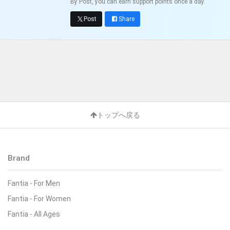
By Post, you can earn support points once a day.
Post
Share
トップへ戻る
Brand
Fantia - For Men
Fantia - For Women
Fantia - All Ages