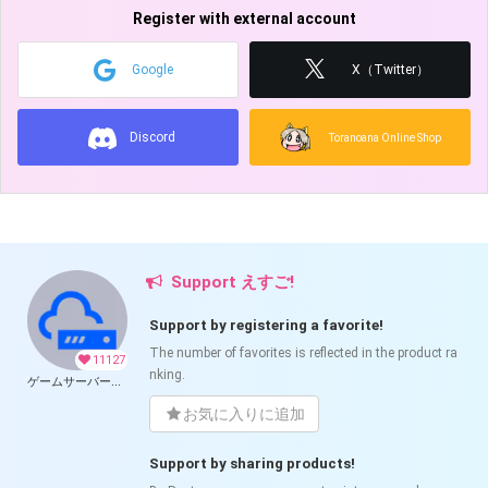
Register with external account
Google
X（Twitter）
Discord
Toranoana Online Shop
Support えすご!
Support by registering a favorite!
The number of favorites is reflected in the product ra
11127
nking.
ゲームサーバー公開ツール の開発支援
お気に入りに追加
Support by sharing products!