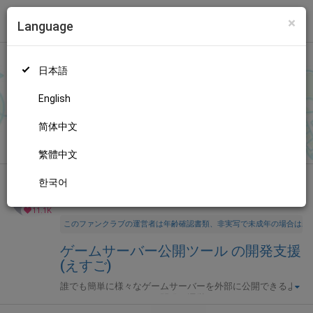
×
Language
トップ
Language
ログイン
Market
ゲームサーバー公開ツール の開発支援 (えすご)
日本語
ファンティアに登録して
えすごさん
を応援しよう！
現在
11126人
のファン
が応援しています。
えすごさんのファンクラブ「
えす
もっと見る
English
ご
」では、「
サポート感謝！アドレス固定化「なし」・月額プラ
ンの招待キーです。
」などの特別なコンテンツをお楽しみいただ
简体中文
無料新規登録
けます。
繁體中文
한국어
全年齢向け
プログラム
年齢確認書類・出演同意書類提出済
11.1K
このファンクラブの運営者は年齢確認書類、非実写で未成年の場合は親
ゲームサーバー公開ツール の開発支援
(えすご)
誰でも簡単に様々なゲームサーバーを外部に公開できるよ
うにするためのツールを開発・運営しています。