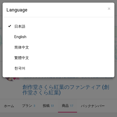
×
Language
トップ
Language
ログイン
Market
創作堂さくら紅葉のファンティア (創作堂さくら紅葉)
日本語
ファンティアに登録して
創作堂さくら紅葉さん
を応援しよう！
現
在
86人のファン
が応援しています。
創作堂さくら紅葉さんのファ
もっと見る
English
ンクラブ「
創作堂さくら紅葉
」では、「
明日は秋M3！ 頒布作
品の紹介をします！
」などの特別なコンテンツをお楽しみいただ
简体中文
無料新規登録
けます。
繁體中文
한국어
全年齢向け
音楽
年齢確認書類・出演同意書類提出済
このファンクラブの運営者は年齢確認書類、非実写で未成年の場合は親
86
創作堂さくら紅葉のファンティア (創
作堂さくら紅葉)
プラン
投稿
商品
ホーム
バックナンバー
3
51
17