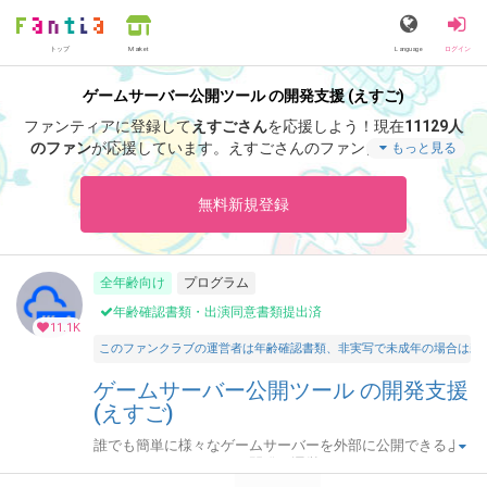
トップ
Language
ログイン
Market
ゲームサーバー公開ツール の開発支援 (えすご)
ファンティアに登録して
えすごさん
を応援しよう！
現在
11129人
のファン
が応援しています。
えすごさんのファンクラブ「
えす
もっと見る
ご
」では、「
サポート感謝！アドレス固定化「なし」・月額プラ
ンの招待キーです。
」などの特別なコンテンツをお楽しみいただ
無料新規登録
けます。
全年齢向け
プログラム
年齢確認書類・出演同意書類提出済
11.1K
このファンクラブの運営者は年齢確認書類、非実写で未成年の場合は親
ゲームサーバー公開ツール の開発支援
(えすご)
誰でも簡単に様々なゲームサーバーを外部に公開できるよ
うにするためのツールを開発・運営しています。