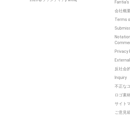
Fantia'
会社概
Terms o
Submiss
Notation
Commerc
Privacy 
External
反社会
Inquiry
不正な
ロゴ素
サイト
ご意見