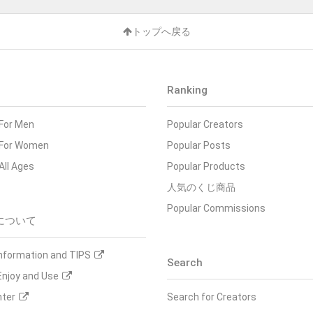
トップへ戻る
Ranking
 For Men
Popular Creators
- For Women
Popular Posts
 All Ages
Popular Products
人気のくじ商品
Popular Commissions
について
Information and TIPS
Search
Enjoy and Use
nter
Search for Creators