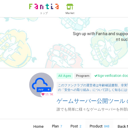
トップ
Market
Sign up with Fantia and suppo
nt suc
All Ages
Program
Age verification d
このファンクラブの運営者は年齢確認書類、非実
の「安全への取り組み」について詳しく知るには
11.1K
ゲームサーバー公開ツール の
誰でも簡単に様々なゲームサーバーを外部
Plan
Post
Product
Home
Back 
7
2
848