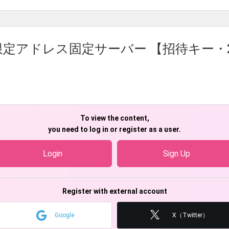
定アドレス固定サーバー 【招待キー・2025/
To view the content,
you need to log in or register as a user.
Login
Sign Up
Register with external account
Google
X（Twitter）