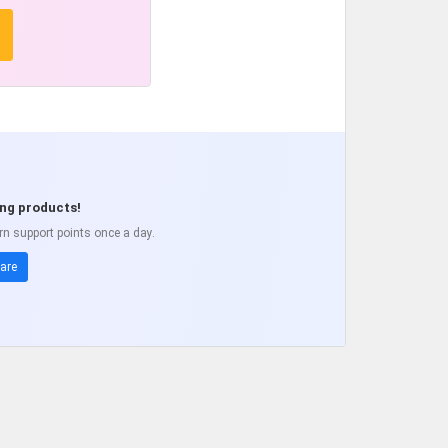
ing products!
rn support points once a day.
are