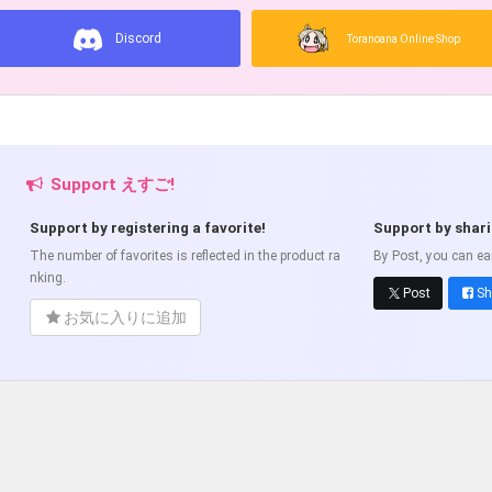
Discord
Toranoana Online Shop
Support えすご!
Support by registering a favorite!
Support by shar
The number of favorites is reflected in the product ra
By Post, you can ea
nking.
Post
Sh
お気に入りに追加