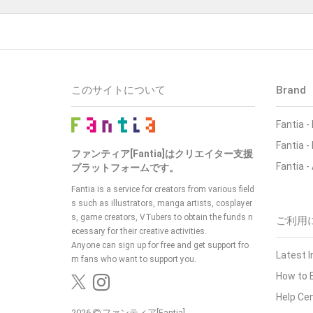
このサイトについて
Brand
Fantia -
Fantia 
ファンティア[Fantia]はクリエイター支援
Fantia -
プラットフォームです。
Fantia is a service for creators from various field
s such as illustrators, manga artists, cosplayer
s, game creators, VTubers to obtain the funds n
ご利用
ecessary for their creative activities.
Anyone can sign up for free and get support fro
Latest 
m fans who want to support you.
How to 
Help Ce
2026
ファンティア[Fantia]