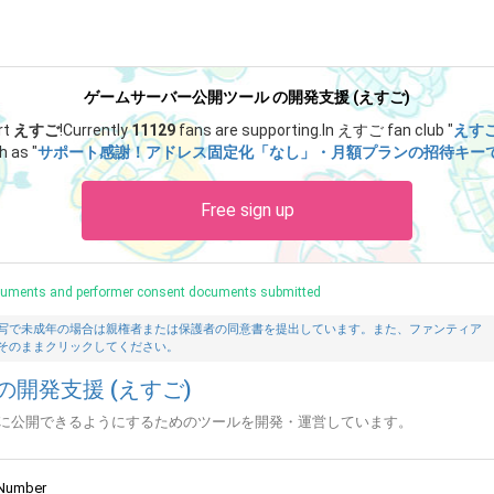
ゲームサーバー公開ツール の開発支援 (えすご)
rt
えすご
!
Currently
11129
fans are supporting.
In えすご fan club "
えす
h as "
サポート感謝！アドレス固定化「なし」・月額プランの招待キー
Free sign up
ocuments and performer consent documents submitted
写で未成年の場合は親権者または保護者の同意書を提出しています。また、ファンティア
そのままクリックしてください。
開発支援 (えすご)
に公開できるようにするためのツールを開発・運営しています。
Number