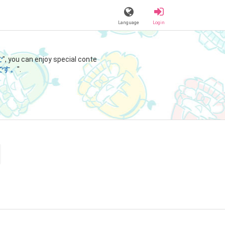
Language
Login
ご
", you can enjoy special conte
です。
".