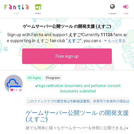
トップ
Language
Login
Market
ゲームサーバー公開ツール の開発支援 (えすご)
Sign up with Fantia and support
えすご
!
Currently
11126
fans ar
e supporting.
In えすご fan club "
えすご
", you can enjoy special c
もっと見る
ontent such as "
サポート感謝！アドレス固定化「なし」・月額
プランの招待キーです。
".
Free sign up
All Ages
Program
Age verification documents and performer consent
11.1K
documents submitted
このファンクラブの運営者は年齢確認書類、非実写で未成年の場合は親
ゲームサーバー公開ツール の開発支援
(えすご)
誰でも簡単に様々なゲームサーバーを外部に公開できるよ
うにするためのツールを開発・運営しています。