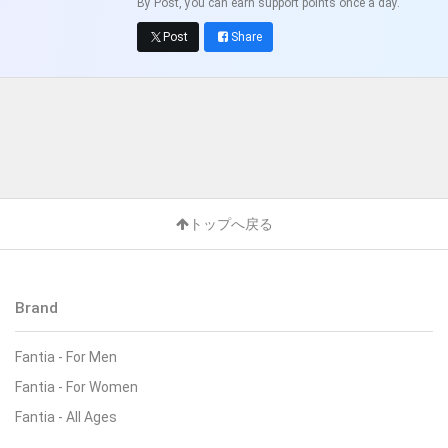
By Post, you can earn support points once a day.
Post
Share
トップへ戻る
Brand
Fantia - For Men
Fantia - For Women
Fantia - All Ages