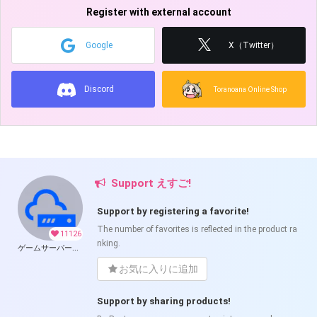
Register with external account
Google
X（Twitter）
Discord
Toranoana Online Shop
Support えすご!
Support by registering a favorite!
The number of favorites is reflected in the product ra
11126
nking.
ゲームサーバー公開ツール の開発支援
お気に入りに追加
Support by sharing products!