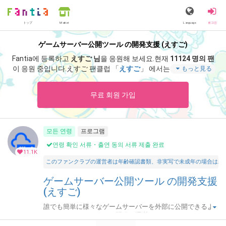
トップ
Language
로그인
Market
ゲームサーバー公開ツール の開発支援 (えすご)
Fantia에 등록하고
えすご 님
을 응원해 보세요.
현재
11124 명의 팬
이 응원 중입니다.
えすご 팬클럽 「
えすご
」 에서는 「
サポート感
もっと見る
謝！アドレス固定化「なし」・月額プランの招待キーです。
」
등 스페셜 콘텐츠를 즐기실 수 있습니다.
무료 회원 가입
모든 연령
프로그램
연령 확인 서류・출연 동의 서류 제출 완료
11.1K
このファンクラブの運営者は年齢確認書類、非実写で未成年の場合は親
ゲームサーバー公開ツール の開発支援
(えすご)
誰でも簡単に様々なゲームサーバーを外部に公開できるよ
うにするためのツールを開発・運営しています。