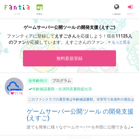
トップ
Language
ログイン
Market
ゲームサーバー公開ツール の開発支援 (えすご)
ファンティアに登録して
えすごさん
を応援しよう！
現在
11125人
のファン
が応援しています。
えすごさんのファンクラブ「
えす
もっと見る
ご
」では、「
サポート感謝！アドレス固定化「なし」・月額プラ
ンの招待キーです。
」などの特別なコンテンツをお楽しみいただ
無料新規登録
けます。
全年齢向け
プログラム
年齢確認書類・出演同意書類提出済
11.1K
このファンクラブの運営者は年齢確認書類、非実写で未成年の場合は親
ゲームサーバー公開ツール の開発支援
(えすご)
誰でも簡単に様々なゲームサーバーを外部に公開できるよ
うにするためのツールを開発・運営しています。