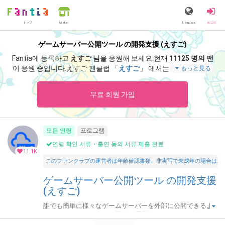
トップ
Language
로그인
Market
ゲームサーバー公開ツール の開発支援 (えすご)
Fantia에 등록하고
えすご 님
을 응원해 보세요.
현재
11125 명의 팬
이 응원 중입니다.
えすご 팬클럽 「
えすご
」 에서는 「
サポート感
もっと見る
謝！アドレス固定化「なし」・月額プランの招待キーです。
」
등 스페셜 콘텐츠를 즐기실 수 있습니다.
무료 회원 가입
모든 연령
프로그램
연령 확인 서류・출연 동의 서류 제출 완료
11.1K
このファンクラブの運営者は年齢確認書類、非実写で未成年の場合は親
ゲームサーバー公開ツール の開発支援
(えすご)
誰でも簡単に様々なゲームサーバーを外部に公開できるよ
うにするためのツールを開発・運営しています。