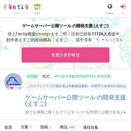
トップ
Language
登入
Market
ゲームサーバー公開ツール の開発支援 (えすご)
登入Fantia應援strong>えすご吧！
目前已經有
11126人
應援中。
創作者えすご的粉絲團為「
えすご
」、當中含有「
サポート感謝！
もっと見る
アドレス固定化「なし」・月額プランの招待キーです。
」等非常
獨特的內容滿足您的視覺感官享受。
免費註冊新帳號
全年齡
程式
已提出年齡證明資料和出演同意書。
このファンクラブの運営者は年齢確認書類、非実写で未成年の場合は親
11.1K
ゲームサーバー公開ツール の開発支援
(えすご)
誰でも簡単に様々なゲームサーバーを外部に公開できるよ
うにするためのツールを開発・運営しています。
方案
投稿
商品
首頁
過往合集
7
2
848