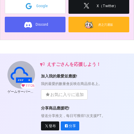
Google
X（Twitter）
Discord
虎之穴通販
えすごさんを応援しよう！
加入我的最愛並應援!
我的最愛的數量會反映在商品排名上。
11126
ゲームサーバー公開ツール の開発支援
お気に入りに追加
分享商品應援吧!
發送分享推文，每日可獲得1次支援PT。
發布
分享