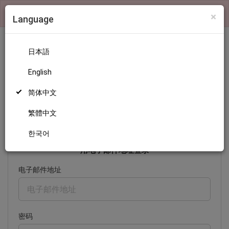
×
検索機能および、ランキングの表示はログインが必要です
×
Language
日本語
English
登录
简体中文
繁體中文
日本語
English
简体中文
繁體中文
한국어
한국어
用电子邮件地址登录
电子邮件地址
密码