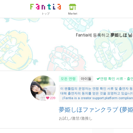
トップ
Market
Fantia에 등록하고
夢姫しほ 님
모든 연령
아이돌
연령 확인 서류・출연
이 팬틀럽의 운영자는 연령 확인 서류 및 출연자 동
대해 출연자의 동의를 얻은 것을 표명하고 있습니다.
239
（Fantia is a creator support platform compliant
夢姫しほファンクラブ (夢姫
お試し/激甘/激推し