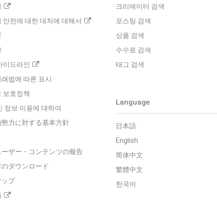
터
크리에이터 검색
 안전에 대한 대처에 대해서
포스팅 검색
要
상품 검색
관
수수료 검색
가이드라인
태그 검색
래법에 따른 표시
 보호정책
Language
신 정보 이용에 대하여
的勢力に対する基本方針
日本語
English
ユーザー・コンテンツの報告
简体中文
材のダウンロード
繁體中文
マップ
한국어
箱