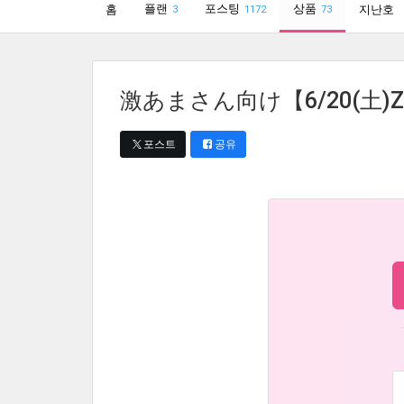
플랜
포스팅
상품
홈
지난호
3
1172
73
激あまさん向け【6/20(土)
포스트
공유