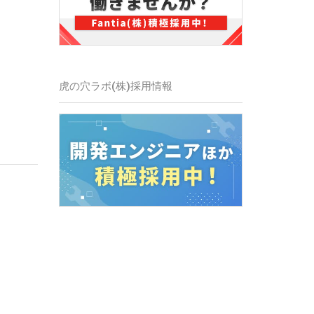
虎の穴ラボ(株)採用情報