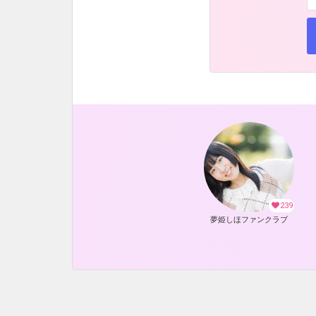
239
夢姫しほファンクラブ