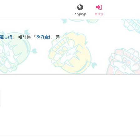
Language
로그인
姫しほ
」 에서는 「
8/7(金)
」 등