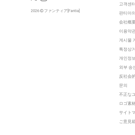
고객센
2026
ファンティア[Fantia]
판티아의
会社概
이용약
게시물 
특정상거
개인정보
외부 송
反社会
문의
不正な
ロゴ素
サイト
ご意見