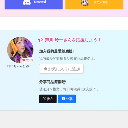
Discord
虎之穴通販
芦川 玲一さんを応援しよう！
加入我的最愛並應援!
我的最愛的數量會反映在商品排名上。
2052
れいちゃんひみつくらぶ
お気に入りに追加
分享商品應援吧!
發送分享推文，每日可獲得1次支援PT。
發布
分享