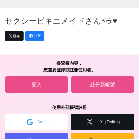
セクシービキニメイドさん⚡️☕♥️
發布
分享
要查看內容，
您需要登錄或註冊使用者。
登入
註冊新帳號
使用外部帳號註冊
Google
X（Twitter）