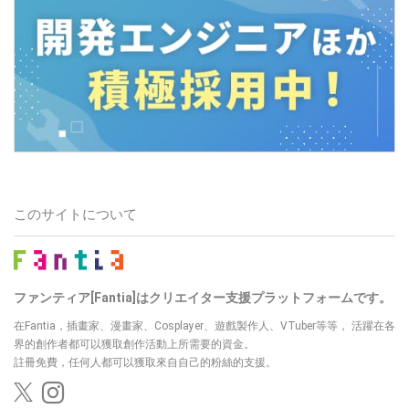
このサイトについて
ファンティア[Fantia]はクリエイター支援プラットフォームです。
在Fantia，插畫家、漫畫家、Cosplayer、遊戲製作人、VTuber等等， 活躍在各
界的創作者都可以獲取創作活動上所需要的資金。
註冊免費，任何人都可以獲取來自自己的粉絲的支援。