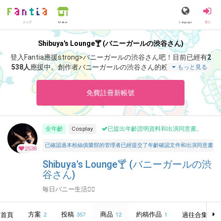
トップ
Language
登入
Market
Shibuya's Lounge🍸 (バニーガールの渋谷さん)
登入Fantia應援strong>バニーガールの渋谷さん吧！
目前已經有
2
538人
應援中。
創作者バニーガールの渋谷さん的粉絲團為「
バニ
もっと見る
ーガールの渋谷さん
」、當中含有「
課題🤓
」等非常獨特的內容滿
足您的視覺感官享受。
免費註冊新帳號
全年齡
Cosplay
已提出年齡證明資料和出演同意書。
已確認過本粉絲俱樂部的管理者已經提交了年齡確認文件和出演同意書，並聲明所有投稿者和參與者
2538
Shibuya's Lounge🍸 (バニーガールの渋
谷さん)
毎日バニー生活👯‍♀️
方案
投稿
商品
約稿作品
首頁
過往合集
2
357
12
1