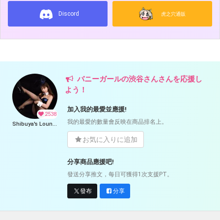
Discord
虎之穴通販
バニーガールの渋谷さんさんを応援し
よう！
加入我的最愛並應援!
2538
我的最愛的數量會反映在商品排名上。
Shibuya's Lounge🍸
お気に入りに追加
分享商品應援吧!
發送分享推文，每日可獲得1次支援PT。
發布
分享