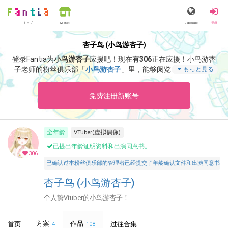
トップ
Language
登录
Market
杏子鸟 (小鸟游杏子)
登录Fantia为
小鸟游杏子
应援吧！
现在有
306
正在应援！
小鸟游杏
子老师的粉丝俱乐部「
小鸟游杏子
」里，能够阅览「
怎么去加拿
もっと見る
大
」等特别内容。
免费注册新账号
全年龄
VTuber(虚拟偶像)
已提出年龄证明资料和出演同意书。
306
已确认过本粉丝俱乐部的管理者已经提交了年龄确认文件和出演同意书，并声明所有投稿者和参与者
杏子鸟 (小鸟游杏子)
个人势Vtuber的小鸟游杏子！
方案
作品
首页
过往合集
4
108