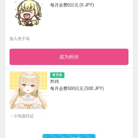
每月会费0日元 (0 JPY)
加入杏子鸟
成为粉丝
有空余
炸鸡
每月会费500日元 (500 JPY)
・小鸟游日记