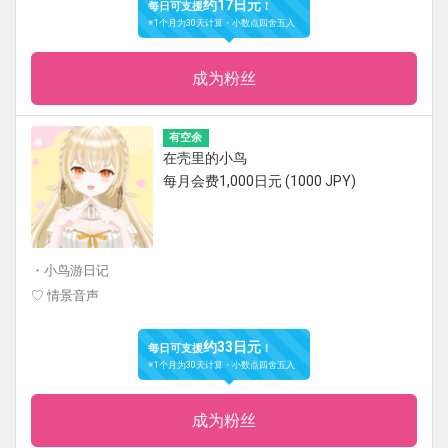
约17日元
每日可支援
！
※1个月为30天计算・小数点四舍五入
成为粉丝
有空余
在壳里的小鸟
每月会费1,000日元 (1000 JPY)
・小鸟游日记
♡ 情景音声
约33日元
每日可支援
！
※1个月为30天计算・小数点四舍五入
成为粉丝