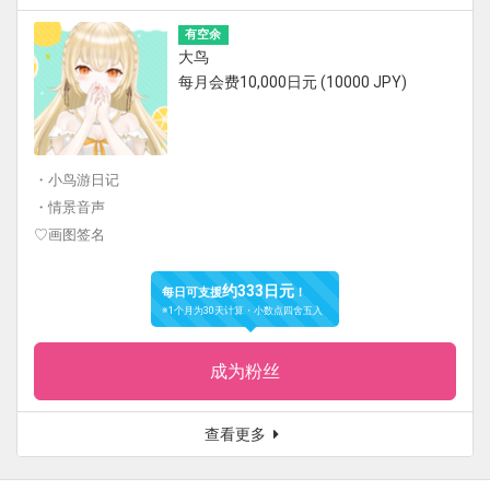
有空余
大鸟
每月会费10,000日元 (10000 JPY)
・小鸟游日记
・情景音声
♡画图签名
约333日元
每日可支援
！
※1个月为30天计算・小数点四舍五入
成为粉丝
查看更多