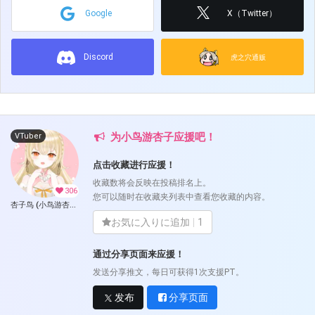
Google
X（Twitter）
Discord
虎之穴通贩
为小鸟游杏子应援吧！
VTuber
点击收藏进行应援！
收藏数将会反映在投稿排名上。
306
您可以随时在收藏夹列表中查看您收藏的内容。
杏子鸟 (小鸟游杏子)
お気に入りに追加
1
通过分享页面来应援！
发送分享推文，每日可获得1次支援PT。
发布
分享页面